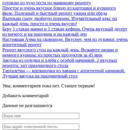
готовлю из чудо теста по маминому рецепту
Простое и очень вкусное блюдо из картошки и куриного
филе. Полезный и быстрый рецепт ужина или обеда
Выпекаю сразу двойную порцию. Изумительный кекс на
каждый день: просто и очень вкусно!
Беру 1 стакан манки и 1 стакан кефира. Очень вкусный десерт
из ничего: и на праздник и на каждый ден
Настоящая Ачма на сковороде. Вкуснее, чем из духовки: очень
аппетитный рецепт
Рецепт вкусного супа на каждый день. Возьмите овощи и
немного курицы: из простых продуктов за 45 мин
Закуска из селедки и хлеба с особой начинкой. 2 вкусных
рецепта: хит праздничного стола
Тарталетки — корзиночки из лаваша с аппетитной начинкой.
Лучшая закуска на праздничный стол
Увы, комментариев пока нет. Станьте первым!
Добавить комментарий
Данные не разглашаются