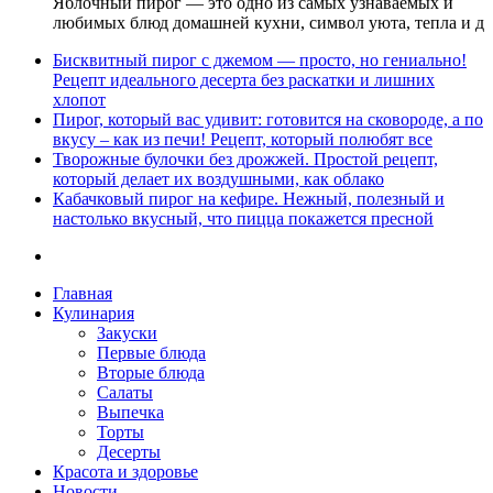
Яблочный пирог — это одно из самых узнаваемых и
любимых блюд домашней кухни, символ уюта, тепла и д
Бисквитный пирог с джемом — просто, но гениально!
Рецепт идеального десерта без раскатки и лишних
хлопот
Пирог, который вас удивит: готовится на сковороде, а по
вкусу – как из печи! Рецепт, который полюбят все
Творожные булочки без дрожжей. Простой рецепт,
который делает их воздушными, как облако
Кабачковый пирог на кефире. Нежный, полезный и
настолько вкусный, что пицца покажется пресной
Главная
Кулинария
Закуски
Первые блюда
Вторые блюда
Салаты
Выпечка
Торты
Десерты
Красота и здоровье
Новости