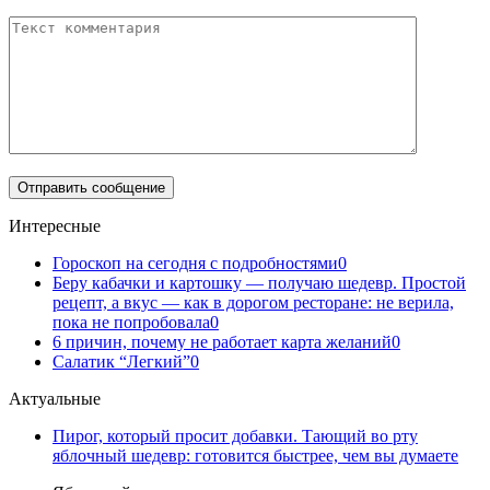
Интересные
Гороскоп на сегодня с подробностями
0
Беру кабачки и картошку — получаю шедевр. Простой
рецепт, а вкус — как в дорогом ресторане: не верила,
пока не попробовала
0
6 причин, почему не работает карта желаний
0
Салатик “Легкий”
0
Актуальные
Пирог, который просит добавки. Тающий во рту
яблочный шедевр: готовится быстрее, чем вы думаете