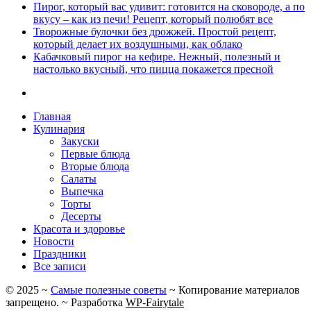
Пирог, который вас удивит: готовится на сковороде, а по
вкусу – как из печи! Рецепт, который полюбят все
Творожные булочки без дрожжей. Простой рецепт,
который делает их воздушными, как облако
Кабачковый пирог на кефире. Нежный, полезный и
настолько вкусный, что пицца покажется пресной
Главная
Кулинария
Закуски
Первые блюда
Вторые блюда
Салаты
Выпечка
Торты
Десерты
Красота и здоровье
Новости
Праздники
Все записи
©
2025
~
Самые полезные советы
~ Копирование материалов
запрещено. ~ Разработка
WP-Fairytale