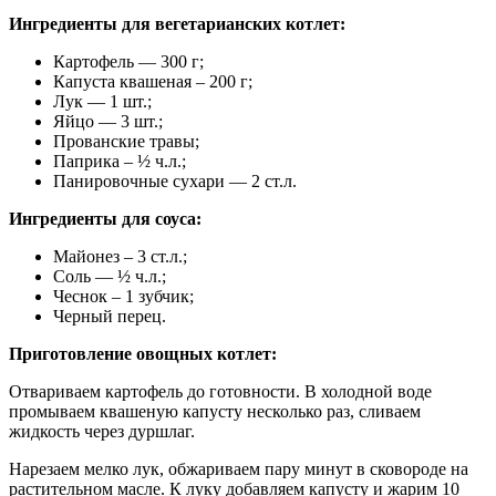
Ингредиенты для вегетарианских котлет:
Картофель — 300 г;
Капуста квашеная – 200 г;
Лук — 1 шт.;
Яйцо — 3 шт.;
Прованские травы;
Паприка – ½ ч.л.;
Панировочные сухари — 2 ст.л.
Ингредиенты для соуса:
Майонез – 3 ст.л.;
Соль — ½ ч.л.;
Чеснок – 1 зубчик;
Черный перец.
Приготовление овощных котлет:
Отвариваем картофель до готовности. В холодной воде
промываем квашеную капусту несколько раз, сливаем
жидкость через дуршлаг.
Нарезаем мелко лук, обжариваем пару минут в сковороде на
растительном масле. К луку добавляем капусту и жарим 10