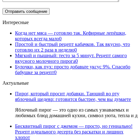
Интересные
Когда нет мяса — готовлю так. Кефирные лепёшки,
которых всегда мало
0
Простой и быстрый рецепт кабачков. Так вкусно, что
готовлю их 2 раза в неделю
0
Мягкий и пышный: тесто за 5 минут. Рецепт самого
вкусного молочного пирога
0
Булочки, как пух: просто добавьте уксус 9%. Спасибо
бабушке за рецепт
0
Актуальные
Пирог, который просит добавки. Тающий во рту
яблочный шедевр: готовится быстрее, чем вы думаете
Яблочный пирог — это одно из самых узнаваемых и
любимых блюд домашней кухни, символ уюта, тепла и д
Бисквитный пирог с джемом — просто, но гениально!
Рецепт идеального десерта без раскатки и лишних
хлопот