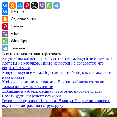
ВКонтакте
Одноклассники
Pinterest
Viber
WhatsApp
Telegram
Вас также может заинтересовать:
Бабушкины котлеты из капусты без мяса. Вкусные и нежные
Котлеты из кабачков. Никто из гостей не догадается, что
рецепт без мяса
Капуста вкуснее мяса. Подсели на это блюдо: вся семья ест и
нахваливает
Кабачковые котлеты с манкой. В сезон кабачков готовлю
только их: нежные и сочные
Добавляю в кабачок овсянку и готовлю вкусные оладьи.
Самый удачный рецепт без муки
Готовлю блюдо из кабачков за 15 минут. Рецепт полезного и
вкусного завтрака на скорую руку