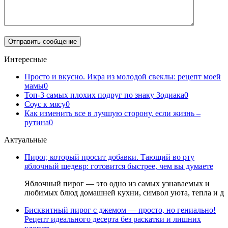
Интересные
Просто и вкусно. Икра из молодой свеклы: рецепт моей
мамы
0
Топ-3 самых плохих подруг по знаку Зодиака
0
Соус к мясу
0
Как изменить все в лучшую сторону, если жизнь –
рутина
0
Актуальные
Пирог, который просит добавки. Тающий во рту
яблочный шедевр: готовится быстрее, чем вы думаете
Яблочный пирог — это одно из самых узнаваемых и
любимых блюд домашней кухни, символ уюта, тепла и д
Бисквитный пирог с джемом — просто, но гениально!
Рецепт идеального десерта без раскатки и лишних