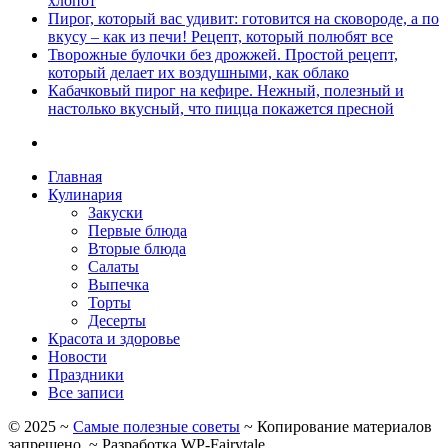
хлопот
Пирог, который вас удивит: готовится на сковороде, а по
вкусу – как из печи! Рецепт, который полюбят все
Творожные булочки без дрожжей. Простой рецепт,
который делает их воздушными, как облако
Кабачковый пирог на кефире. Нежный, полезный и
настолько вкусный, что пицца покажется пресной
Главная
Кулинария
Закуски
Первые блюда
Вторые блюда
Салаты
Выпечка
Торты
Десерты
Красота и здоровье
Новости
Праздники
Все записи
©
2025
~
Самые полезные советы
~ Копирование материалов
запрещено. ~ Разработка
WP-Fairytale