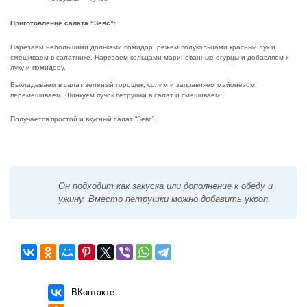
Приготовление салата “Зевс”:
Нарезаем небольшими дольками помидор, режем полукольцами красный лук и
смешиваем в салатнике. Нарезаем кольцами маринованные огурцы и добавляем к
луку и помидору.
Выкладываем в салат зеленый горошек, солим и заправляем майонезом,
перемешиваем. Шинкуем пучок петрушки в салат и смешиваем.
Получается простой и вкусный салат “Зевс”.
Он подходит как закуска или дополнение к обеду и
ужину. Вместо петрушки можно добавить укроп.
ВКонтакте