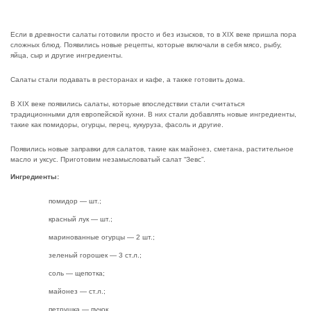
Если в древности салаты готовили просто и без изысков, то в XIX веке пришла пора
сложных блюд. Появились новые рецепты, которые включали в себя мясо, рыбу,
яйца, сыр и другие ингредиенты.
Салаты стали подавать в ресторанах и кафе, а также готовить дома.
В XIX веке появились салаты, которые впоследствии стали считаться
традиционными для европейской кухни. В них стали добавлять новые ингредиенты,
такие как помидоры, огурцы, перец, кукуруза, фасоль и другие.
Появились новые заправки для салатов, такие как майонез, сметана, растительное
масло и уксус. Приготовим незамысловатый салат “Зевс”.
Ингредиенты:
помидор — шт.;
красный лук — шт.;
маринованные огурцы — 2 шт.;
зеленый горошек — 3 ст.л.;
соль — щепотка;
майонез — ст.л.;
петрушка — пучок.