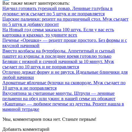
Вас также может заинтересовать:
Научил готовить турецкий повар. Ленивые голубцы в
духовке: муж съедает по 5 штук и не поправляется
Царские пальчики: рецепт на праздничный стол. Муж съедает
по 5 штук и добавку просит
На Новый год семья заказала 100 штук. Если у вас есть
картошка и крахмал, то удивите всех
Печенье «Орешки» — рецепт проще простого. Без формы и с
вкусной начинкой
Вместо колбасы на бутерброды. Аппетитный и сытный
паштет из курицы: в последнее время готовлю только
Беляши с нежной и сочной начинкой за 10 минут. Муж
съедает по 10 штук и не поправляется
Отлично держат форму и не рвутся. Идеальные блинчики для
любой начинки
Ароматные яблочные булочки на сковороде. Муж съедает по
10 штук и не поправляется
Вкуснятина за считанные минуты. Штрули — ленивые
пельмени на обед или ужин: в нашей семье их обожают
«Каштаны» — любимое печенье из детства. Рецепт нашла в
маминой тетрадке
Увы, комментариев пока нет. Станьте первым!
Добавить комментарий