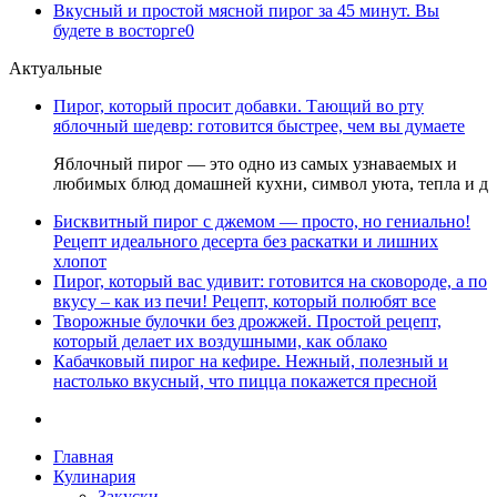
Вкусный и простой мясной пирог за 45 минут. Вы
будете в восторге
0
Актуальные
Пирог, который просит добавки. Тающий во рту
яблочный шедевр: готовится быстрее, чем вы думаете
Яблочный пирог — это одно из самых узнаваемых и
любимых блюд домашней кухни, символ уюта, тепла и д
Бисквитный пирог с джемом — просто, но гениально!
Рецепт идеального десерта без раскатки и лишних
хлопот
Пирог, который вас удивит: готовится на сковороде, а по
вкусу – как из печи! Рецепт, который полюбят все
Творожные булочки без дрожжей. Простой рецепт,
который делает их воздушными, как облако
Кабачковый пирог на кефире. Нежный, полезный и
настолько вкусный, что пицца покажется пресной
Главная
Кулинария
Закуски