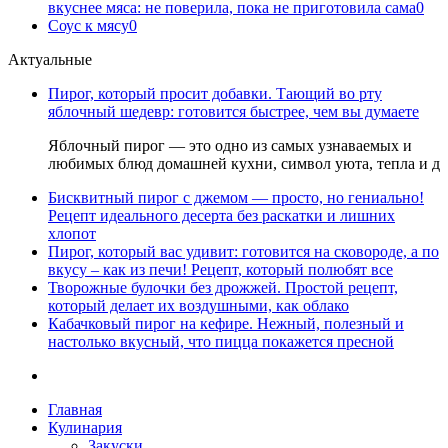
вкуснее мяса: не поверила, пока не приготовила сама
0
Соус к мясу
0
Актуальные
Пирог, который просит добавки. Тающий во рту
яблочный шедевр: готовится быстрее, чем вы думаете
Яблочный пирог — это одно из самых узнаваемых и
любимых блюд домашней кухни, символ уюта, тепла и д
Бисквитный пирог с джемом — просто, но гениально!
Рецепт идеального десерта без раскатки и лишних
хлопот
Пирог, который вас удивит: готовится на сковороде, а по
вкусу – как из печи! Рецепт, который полюбят все
Творожные булочки без дрожжей. Простой рецепт,
который делает их воздушными, как облако
Кабачковый пирог на кефире. Нежный, полезный и
настолько вкусный, что пицца покажется пресной
Главная
Кулинария
Закуски