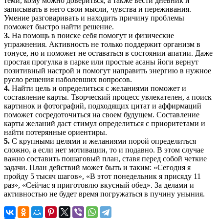
теми, кому можно довериться, а также вести дневник и
записывать в него свои мысли, чувства и переживания.
Умение разговаривать и находить причину проблемы
поможет быстро найти решение.
3.
На помощь в поиске себя помогут и физические
упражнения. Активность не только поддержит организм в
тонусе, но и поможет не оставаться в состоянии апатии. Даже
простая прогулка в парке или простые асаны йоги вернут
позитивный настрой и помогут направить энергию в нужное
русло решения наболевших вопросов.
4.
Найти цель и определиться с желаниями поможет и
составление карты. Творческий процесс увлекателен, а поиск
картинок и фотографий, подходящих цитат и аффирмаций
поможет сосредоточиться на своем будущем. Составление
карты желаний даст стимул определиться с приоритетами и
найти потерянные ориентиры.
5.
С крупными целями и желаниями порой определиться
сложно, а если нет мотивации, то и подавно. В этом случае
важно составить пошаговый план, ставя перед собой четкие
задачи. План действий может быть и таким: «Сегодня я
пройду 5 тысяч шагов», «В этот понедельник я присяду 11
раз», «Сейчас я приготовлю вкусный обед». За делами и
активностью не будет время погружаться в пучину уныния.