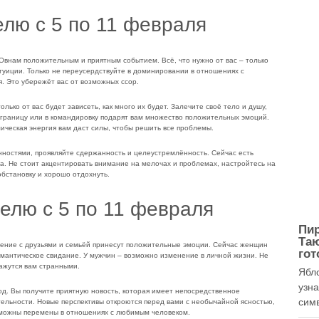
елю с 5 по 11 февраля
 Овнам положительным и приятным событием. Всё, что нужно от вас – только
уиции. Только не переусердствуйте в доминировании в отношениях с
. Это убережёт вас от возможных ссор.
лько от вас будет зависеть, как много их будет. Залечите своё тело и душу,
а границу или в командировку подарят вам множество положительных эмоций.
ическая энергия вам даст силы, чтобы решить все проблемы.
ностями, проявляйте сдержанность и целеустремлённость. Сейчас есть
. Не стоит акцентировать внимание на мелочах и проблемах, настройтесь на
бстановку и хорошо отдохнуть.
делю с 5 по 11 февраля
Пир
Та
щение с друзьями и семьёй принесут положительные эмоции. Сейчас женщин
гот
мантическое свидание. У мужчин – возможно изменение в личной жизни. Не
кажутся вам странными.
Ябл
узн
. Вы получите приятную новость, которая имеет непосредственное
симв
льности. Новые перспективы откроются перед вами с необычайной ясностью,
озможны перемены в отношениях с любимым человеком.