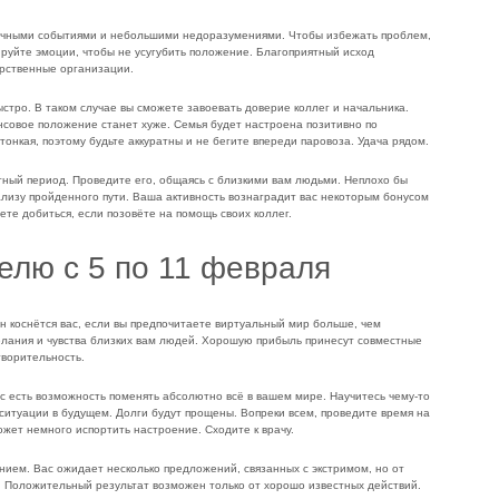
ичными событиями и небольшими недоразумениями. Чтобы избежать проблем,
руйте эмоции, чтобы не усугубить положение. Благоприятный исход
арственные организации.
стро. В таком случае вы сможете завоевать доверие коллег и начальника.
нсовое положение станет хуже. Семья будет настроена позитивно по
онкая, поэтому будьте аккуратны и не бегите впереди паровоза. Удача рядом.
ный период. Проведите его, общаясь с близкими вам людьми. Неплохо бы
ализу пройденного пути. Ваша активность вознаградит вас некоторым бонусом
те добиться, если позовёте на помощь своих коллег.
елю с 5 по 11 февраля
 коснётся вас, если вы предпочитаете виртуальный мир больше, чем
елания и чувства близких вам людей. Хорошую прибыль принесут совместные
творительность.
с есть возможность поменять абсолютно всё в вашем мире. Научитесь чему-то
ситуации в будущем. Долги будут прощены. Вопреки всем, проведите время на
жет немного испортить настроение. Сходите к врачу.
нием. Вас ожидает несколько предложений, связанных с экстримом, но от
. Положительный результат возможен только от хорошо известных действий.