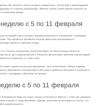
бразом. Вы сможете легко находить общий язык с коллегами и домочадцами.
оддержка со стороны окружающих. Именно сейчас самое время склонить на
ут на высшем уровне.
 неделю с 5 по 11 февраля
ожных ситуаций и восстановить взаимопонимание в отношениях с любимым
ступки. Постарайтесь проявлять больше фантазии для взаимного
поездки принесут хорошие плоды.
 со стороны начальника. Коллегам будет интересна ваша личность.
мы могут дать карьерный рост. Решение финансовых проблем совсем рядом.
держитесь подальше от озёр и рек.
Он может принести как разочарование, так и исполнение тайных надежд.
шансы перехватить инициативу в свои руки и добиться желаемого результата.
анные с поездками, обречены на провал.
неделю с 5 по 11 февраля
с близкими взгляды на отдых сильно отличаются. Вместе с этим, вас ожидают
ые отклики от родственников. Однако, различие во взглядах не значит, что
ляйте решительность.