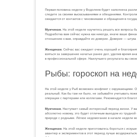
Первая половина недели у Водолеев будет наполнена разл
следите за своими высказываниями и обещаниями. Контроли
ожидается от контактов с чиновниками и обращения в госуд
Мужчинам.
На этой неделе научитесь решать все вопросы бы
Подработка вам сейчас нужна как никогда, иначе ваше фина
отношению к вам, оправдайте их доверие. Доверие — штука т
Женщинам.
Сейчас вас ожидает очень хороший и благоприят
взяться за завершение начатых ранее дел, уделив время ан
в профессиональной сфере. Наилучшего результата вы сможе
Рыбы: гороскоп на нед
На этой неделе у Рыб возможен конфликт с окружающими. Он
реальный. Как бы там ни было, не забывайте учитывать пож
операции с партерами или коллегами. Рекомендуется благо
Мужчинам.
Наступает самый интересный период жизни. У ва
абсолютно новому, это будет отличным выходом из трудной 
природе с родными. Лёгкое недомогание в начале недели мо
Женщинам.
На этой неделе приготовьтесь бороться с искуше
авантюр и экспериментов в этот период лучше воздержаться