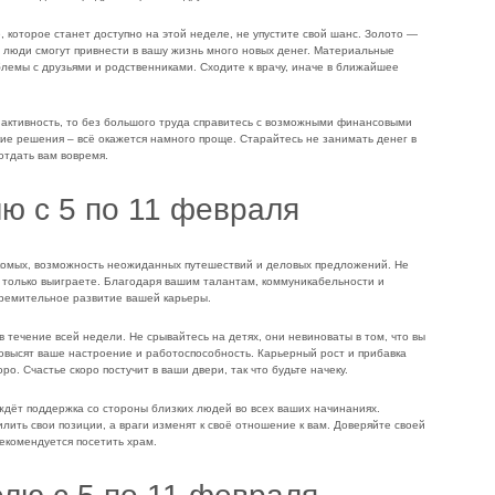
которое станет доступно на этой неделе, не упустите свой шанс. Золото —
е люди смогут привнести в вашу жизнь много новых денег. Материальные
лемы с друзьями и родственниками. Сходите к врачу, иначе в ближайшее
активность, то без большого труда справитесь с возможными финансовыми
кие решения – всё окажется намного проще. Старайтесь не занимать денег в
 отдать вам вовремя.
лю с 5 по 11 февраля
комых, возможность неожиданных путешествий и деловых предложений. Не
о только выиграете. Благодаря вашим талантам, коммуникабельности и
тремительное развитие вашей карьеры.
 течение всей недели. Не срывайтесь на детях, они невиноваты в том, что вы
повысят ваше настроение и работоспособность. Карьерный рост и прибавка
ро. Счастье скоро постучит в ваши двери, так что будьте начеку.
дёт поддержка со стороны близких людей во всех ваших начинаниях.
ить свои позиции, а враги изменят к своё отношение к вам. Доверяйте своей
екомендуется посетить храм.