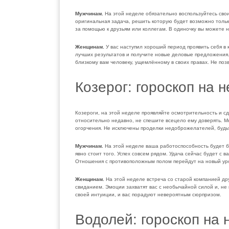
Мужчинам.
На этой неделе обязательно воспользуйтесь сво
оригинальная задача, решить которую будет возможно толь
за помощью к друзьям или коллегам. В одиночку вы можете н
Женщинам.
У вас наступил хороший период проявить себя в 
лучших результатов и получите новые деловые предложения
близкому вам человеку, ущемлённому в своих правах. Не по
Козерог: гороскоп на 
Козероги, на этой неделе проявляйте осмотрительность и с
относительно недавно, не спешите всецело ему доверять. М
огорчения. Не исключены проделки недоброжелателей, будь
Мужчинам.
На этой неделе ваша работоспособность будет б
явно стоит того. Успех совсем рядом. Удача сейчас будет с 
Отношения с противоположным полом перейдут на новый уров
Женщинам.
На этой неделе встреча со старой компанией др
свиданием. Эмоции захватят вас с необычайной силой и, не
своей интуиции, и вас порадуют невероятным сюрпризом.
Водолей: гороскоп на 