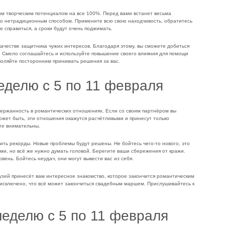
им творческим потенциалом на все 100%. Перед вами встанет весьма
ко нетрадиционным способом. Примените всю свою находчивость, обратитесь
е справиться, а сроки будут очень поджимать.
качестве защитника чужих интересов. Благодаря этому, вы сможете добиться
. Смело соглашайтесь и используйте повышение своего влияния для помощи
зволяйте посторонним принимать решения за вас.
неделю с 5 по 11 февраля
держанность в романтических отношениях. Если со своим партнёром вы
ожет быть, эти отношения окажутся расчётливыми и принесут только
те внимательны.
ить рекорды. Новые проблемы будут решены. Не бойтесь чего-то нового, это
вами, но всё же нужно думать головой. Берегите ваши сбережения от кражи.
ень. Бойтесь неудач, они могут вывести вас из себя.
узей принесёт вам интересное знакомство, которое закончится романтическим
 исключено, что всё может закончиться свадебным маршем. Прислушивайтесь к
неделю с 5 по 11 февраля