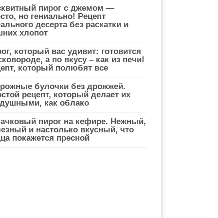
сквитный пирог с джемом —
сто, но гениально! Рецепт
ального десерта без раскатки и
шних хлопот
ог, который вас удивит: готовится
сковороде, а по вкусу – как из печи!
епт, который полюбят все
рожные булочки без дрожжей.
стой рецепт, который делает их
душными, как облако
ачковый пирог на кефире. Нежный,
езный и настолько вкусный, что
ца покажется пресной