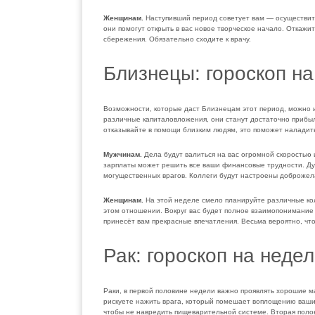
Женщинам.
Наступивший период советует вам — осуществит
они помогут открыть в вас новое творческое начало. Откажи
сбережения. Обязательно сходите к врачу.
Близнецы: гороскоп на
Возможности, которые даст Близнецам этот период, можно 
различные капиталовложения, они станут достаточно прибы
отказывайте в помощи близким людям, это поможет наладит
Мужчинам.
Дела будут валиться на вас огромной скоростью 
зарплаты может решить все ваши финансовые трудности. Дум
могущественных врагов. Коллеги будут настроены доброжел
Женщинам.
На этой неделе смело планируйте различные ко
этом отношении. Вокруг вас будет полное взаимопонимание 
принесёт вам прекрасные впечатления. Весьма вероятно, чт
Рак: гороскоп на неде
Раки, в первой половине недели важно проявлять хорошие 
рискуете нажить врага, который помешает воплощению ваших
чтобы не навредить пищеварительной системе. Вторая полов