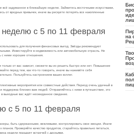
Би
е всё задуманное в ближайшую неделю. Займитесь восточными искусствами,
про
тесь от вредных привычек, иначе вы рискуете потерять все накопленные
иде
ли
 неделю с 5 по 11 февраля
Пир
на 
Рец
использовать для получения финансовых выгод. Звёзды рекомендуют
льными. Инвестируйте в недвижимость или автомобильную отрасль. Не
Тво
ь с ними хорошие отношения.
Про
воз
и только от вас зависит, сможете вы их решить быстро или нет. Повышение
айте перед тем, как что-то говорить, иначе вы наживёте себя
Каб
ательно. Пользуйтесь настроением ваших коллег.
пол
пиц
ллективные мероприятия или совместные действия. Период очень удачный в
и поддержка близких вам людей. Отправляйтесь с ними в путешествие, это
о в выходные вас ждёт неожиданное свидание.
лю с 5 по 11 февраля
манеры, быть сдержанными, вежливыми, контролировать свои эмоции. Иначе
 планов. Проверяйте качество продуктов, старайтесь правильно питаться,
ина недели порадует встречей с друзьями.