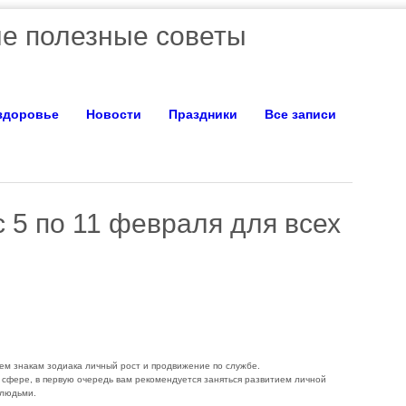
е полезные советы
 здоровье
Новости
Праздники
Все записи
 5 по 11 февраля для всех
ем знакам зодиака личный рост и продвижение по службе.
сфере, в первую очередь вам рекомендуется заняться развитием личной
 людьми.