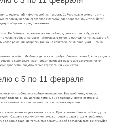
елю с 5 по 11 февраля
капиталовложений и физической активности. Сейчас можно смело тратить
рую половину недели проведите с пользой для здоровья, займитесь йогой,
тдыху и общению с родственниками.
ом. Не бойтесь рассказывать свои тайны, друзья и коллеги будут всё
ить часть проблем, которые накопились в течение последних лет за работой.
инимайте решения, опираясь только на собственное мнение. Дом — ваша
тельно спокойно. Любимое дело не потребует больших усилий, но и результат
 общение с деловыми партнёрами принесёт некоторые затруднения по
овые проблемы, задумайтесь о страховании имущества.
елю с 5 по 11 февраля
 внимания и заботы в семейных отношениях. Все проблемы, которые
и вашей половинки. Вы должны помочь с их решением, иначе возможны
ё на самотёк, и в отношениях опять возникнет гармония.
 стать испытанием для вашей психики. Купите автомобиль и любое другое
окупки. Сходите к психологу, он поможет решить ваши старые проблемы.
ит до конца года, но только вам решать, как ей распорядиться. Не рискуйте