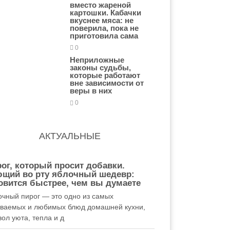
вместо жареной
картошки. Кабачки
вкуснее мяса: не
поверила, пока не
приготовила сама
0
Неприложные
законы судьбы,
которые работают
вне зависимости от
веры в них
0
АКТУАЛЬНЫЕ
ог, который просит добавки.
ющий во рту яблочный шедевр:
овится быстрее, чем вы думаете
очный пирог — это одно из самых
аваемых и любимых блюд домашней кухни,
ол уюта, тепла и д