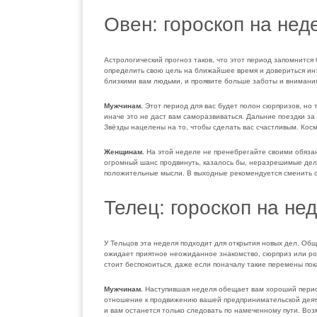
Овен: гороскоп на нед
Астрологический прогноз таков, что этот период запомнится
определить свою цель на ближайшее время и довериться инт
близкими вам людьми, и проявите больше заботы и внимания
Мужчинам.
Этот период для вас будет полон сюрпризов, но то
иначе это не даст вам саморазвиваться. Дальние поездки з
Звёзды нацелены на то, чтобы сделать вас счастливым. Косм
Женщинам.
На этой неделе не пренебрегайте своими обязан
огромный шанс продвинуть, казалось бы, неразрешимые дела
положительные мысли. В выходные рекомендуется сменить о
Телец: гороскоп на не
У Тельцов эта неделя подходит для открытия новых дел. Об
ожидает приятное неожиданное знакомство, сюрприз или ро
стоит беспокоиться, даже если поначалу такие перемены по
Мужчинам.
Наступившая неделя обещает вам хороший период
отношение к продвижению вашей предпринимательской деяте
и вам останется только следовать по намеченному пути. В