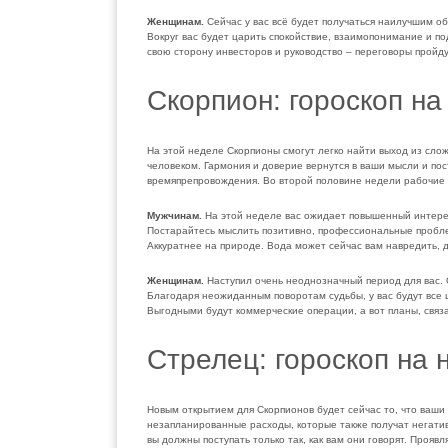
Женщинам.
Сейчас у вас всё будет получаться наилучшим о
Вокруг вас будет царить спокойствие, взаимопонимание и п
свою сторону инвесторов и руководство – переговоры пройд
Скорпион: гороскоп на
На этой неделе Скорпионы смогут легко найти выход из сл
человеком. Гармония и доверие вернутся в ваши мысли и по
времяпрепровождения. Во второй половине недели рабочие 
Мужчинам.
На этой неделе вас ожидает повышенный интерес
Постарайтесь мыслить позитивно, профессиональные пробле
Аккуратнее на природе. Вода может сейчас вам навредить, 
Женщинам.
Наступил очень неоднозначный период для вас. 
Благодаря неожиданным поворотам судьбы, у вас будут все 
Выгодными будут коммерческие операции, а вот планы, связ
Стрелец: гороскоп на 
Новым открытием для Скорпионов будет сейчас то, что ваши 
незапланированные расходы, которые также получат негативн
вы должны поступать только так, как вам они говорят. Прояв