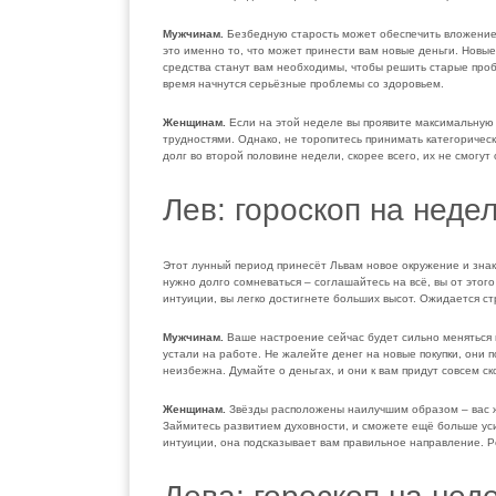
Мужчинам.
Безбедную старость может обеспечить вложение, 
это именно то, что может принести вам новые деньги. Новы
средства станут вам необходимы, чтобы решить старые проб
время начнутся серьёзные проблемы со здоровьем.
Женщинам.
Если на этой неделе вы проявите максимальную 
трудностями. Однако, не торопитесь принимать категоричес
долг во второй половине недели, скорее всего, их не смогут
Лев: гороскоп на неде
Этот лунный период принесёт Львам новое окружение и зна
нужно долго сомневаться – соглашайтесь на всё, вы от этог
интуиции, вы легко достигнете больших высот. Ожидается с
Мужчинам.
Ваше настроение сейчас будет сильно меняться в
устали на работе. Не жалейте денег на новые покупки, они 
неизбежна. Думайте о деньгах, и они к вам придут совсем ско
Женщинам.
Звёзды расположены наилучшим образом – вас ж
Займитесь развитием духовности, и сможете ещё больше усил
интуиции, она подсказывает вам правильное направление. Р