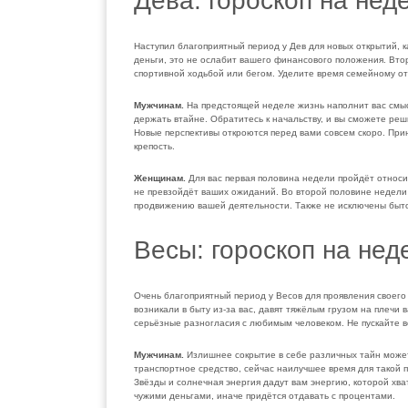
Дева: гороскоп на нед
Наступил благоприятный период у Дев для новых открытий, 
деньги, это не ослабит вашего финансового положения. Вто
спортивной ходьбой или бегом. Уделите время семейному о
Мужчинам.
На предстоящей неделе жизнь наполнит вас смысл
держать втайне. Обратитесь к начальству, и вы сможете реш
Новые перспективы откроются перед вами совсем скоро. Пр
крепость.
Женщинам.
Для вас первая половина недели пройдёт относи
не превзойдёт ваших ожиданий. Во второй половине недели
продвижению вашей деятельности. Также не исключены быт
Весы: гороскоп на нед
Очень благоприятный период у Весов для проявления своего
возникали в быту из-за вас, давят тяжёлым грузом на плеч
серьёзные разногласия с любимым человеком. Не пускайте вс
Мужчинам.
Излишнее сокрытие в себе различных тайн может
транспортное средство, сейчас наилучшее время для такой п
Звёзды и солнечная энергия дадут вам энергию, которой хват
чужими деньгами, иначе придётся отдавать с процентами.