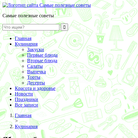
Самые полезные советы
Главная
Кулинария
Закуски
Первые блюда
Вторые блюда
Салаты
Выпечка
Торты
Десерты
Красота и здоровье
Новости
Праздники
Все записи
Главная
>
Кулинария