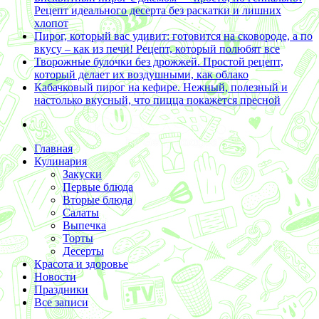
Рецепт идеального десерта без раскатки и лишних
хлопот
Пирог, который вас удивит: готовится на сковороде, а по
вкусу – как из печи! Рецепт, который полюбят все
Творожные булочки без дрожжей. Простой рецепт,
который делает их воздушными, как облако
Кабачковый пирог на кефире. Нежный, полезный и
настолько вкусный, что пицца покажется пресной
Главная
Кулинария
Закуски
Первые блюда
Вторые блюда
Салаты
Выпечка
Торты
Десерты
Красота и здоровье
Новости
Праздники
Все записи