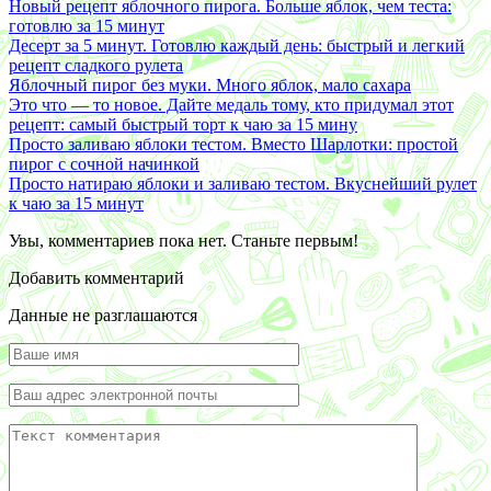
Новый рецепт яблочного пирога. Больше яблок, чем теста:
готовлю за 15 минут
Десерт за 5 минут. Готовлю каждый день: быстрый и легкий
рецепт сладкого рулета
Яблочный пирог без муки. Много яблок, мало сахара
Это что — то новое. Дайте медаль тому, кто придумал этот
рецепт: самый быстрый торт к чаю за 15 мину
Просто заливаю яблоки тестом. Вместо Шарлотки: простой
пирог с сочной начинкой
Просто натираю яблоки и заливаю тестом. Вкуснейший рулет
к чаю за 15 минут
Увы, комментариев пока нет. Станьте первым!
Добавить комментарий
Данные не разглашаются