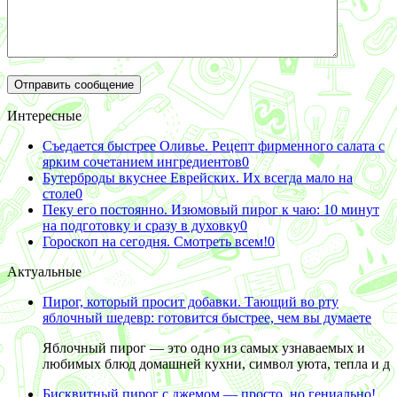
Интересные
Съедается быстрее Оливье. Рецепт фирменного салата с
ярким сочетанием ингредиентов
0
Бутерброды вкуснее Еврейских. Их всегда мало на
столе
0
Пеку его постоянно. Изюмовый пирог к чаю: 10 минут
на подготовку и сразу в духовку
0
Гороскоп на сегодня. Смотреть всем!
0
Актуальные
Пирог, который просит добавки. Тающий во рту
яблочный шедевр: готовится быстрее, чем вы думаете
Яблочный пирог — это одно из самых узнаваемых и
любимых блюд домашней кухни, символ уюта, тепла и д
Бисквитный пирог с джемом — просто, но гениально!