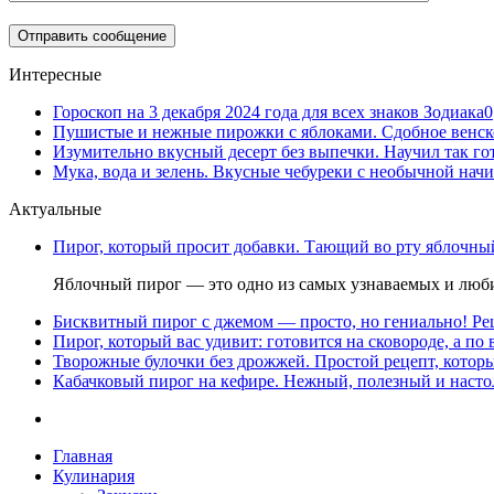
Интересные
Гороскоп на 3 декабря 2024 года для всех знаков Зодиака
0
Пушистые и нежные пирожки с яблоками. Сдобное венск
Изумительно вкусный десерт без выпечки. Научил так гот
Мука, вода и зелень. Вкусные чебуреки с необычной начи
Актуальные
Пирог, который просит добавки. Тающий во рту яблочный
Яблочный пирог — это одно из самых узнаваемых и люби
Бисквитный пирог с джемом — просто, но гениально! Рец
Пирог, который вас удивит: готовится на сковороде, а по 
Творожные булочки без дрожжей. Простой рецепт, которы
Кабачковый пирог на кефире. Нежный, полезный и насто
Главная
Кулинария