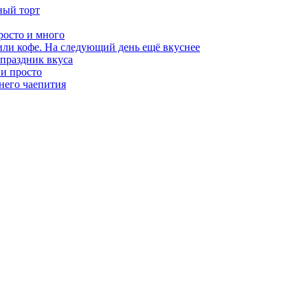
ный торт
росто и много
или кофе. На следующий день ещё вкуснее
 праздник вкуса
 и просто
него чаепития