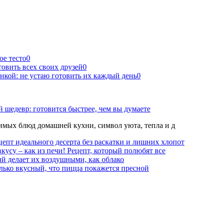
ое тесто
0
овить всех своих друзей
0
нкой: не устаю готовить их каждый день
0
 шедевр: готовится быстрее, чем вы думаете
мых блюд домашней кухни, символ уюта, тепла и д
епт идеального десерта без раскатки и лишних хлопот
вкусу – как из печи! Рецепт, который полюбят все
й делает их воздушными, как облако
лько вкусный, что пицца покажется пресной