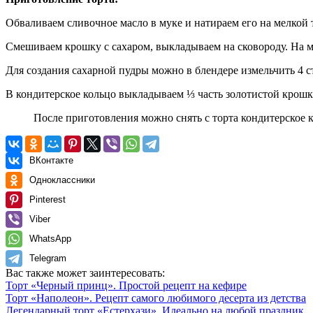
Обваливаем сливочное масло в муке и натираем его на мелкой 
Смешиваем крошку с сахаром, выкладываем на сковороду. На м
Для создания сахарной пудры можно в блендере измельчить 4 ст
В кондитерское кольцо выкладываем ⅓ часть золотистой крошки
После приготовления можно снять с торта кондитерское 
ВКонтакте
Одноклассники
Pinterest
Viber
WhatsApp
Telegram
Вас также может заинтересовать:
Торт «Черный принц». Простой рецепт на кефире
Торт «Наполеон». Рецепт самого любимого десерта из детства
Легендарный торт «Естерхази». Идеально на любой праздник