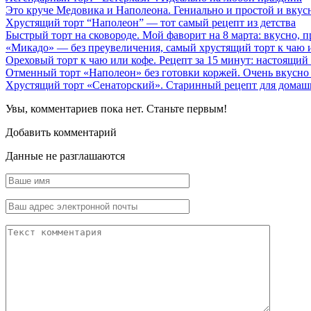
Это круче Медовика и Наполеона. Гениально и простой и вкус
Хрустящий торт “Наполеон” — тот самый рецепт из детства
Быстрый торт на сковороде. Мой фаворит на 8 марта: вкусно, п
«Микадо» — без преувеличения, самый хрустящий торт к чаю 
Ореховый торт к чаю или кофе. Рецепт за 15 минут: настоящий
Отменный торт «Наполеон» без готовки коржей. Очень вкусно
Хрустящий торт «Сенаторский». Старинный рецепт для домаш
Увы, комментариев пока нет. Станьте первым!
Добавить комментарий
Данные не разглашаются