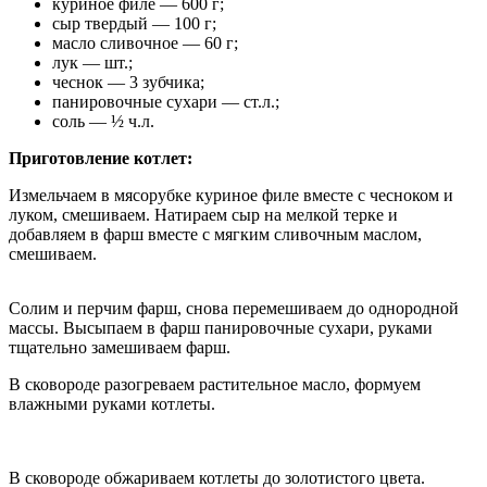
куриное филе — 600 г;
сыр твердый — 100 г;
масло сливочное — 60 г;
лук — шт.;
чеснок — 3 зубчика;
панировочные сухари — ст.л.;
соль — ½ ч.л.
Приготовление котлет:
Измельчаем в мясорубке куриное филе вместе с чесноком и
луком, смешиваем. Натираем сыр на мелкой терке и
добавляем в фарш вместе с мягким сливочным маслом,
смешиваем.
Солим и перчим фарш, снова перемешиваем до однородной
массы. Высыпаем в фарш панировочные сухари, руками
тщательно замешиваем фарш.
В сковороде разогреваем растительное масло, формуем
влажными руками котлеты.
В сковороде обжариваем котлеты до золотистого цвета.