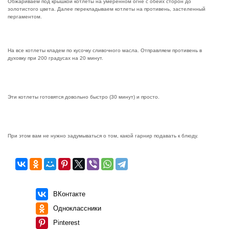
Обжариваем под крышкой котлеты на умеренном огне с обеих сторон до
золотистого цвета. Далее перекладываем котлеты на противень, застеленный
пергаментом.
На все котлеты кладем по кусочку сливочного масла. Отправляем противень в
духовку при 200 градусах на 20 минут.
Эти котлеты готовятся довольно быстро (30 минут) и просто.
При этом вам не нужно задумываться о том, какой гарнир подавать к блюду.
ВКонтакте
Одноклассники
Pinterest