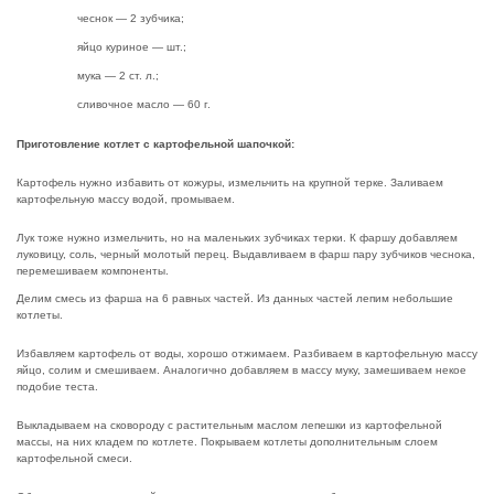
чеснок — 2 зубчика;
яйцо куриное — шт.;
мука — 2 ст. л.;
сливочное масло — 60 г.
Приготовление котлет с картофельной шапочкой:
Картофель нужно избавить от кожуры, измельчить на крупной терке. Заливаем
картофельную массу водой, промываем.
Лук тоже нужно измельчить, но на маленьких зубчиках терки. К фаршу добавляем
луковицу, соль, черный молотый перец. Выдавливаем в фарш пару зубчиков чеснока,
перемешиваем компоненты.
Делим смесь из фарша на 6 равных частей. Из данных частей лепим небольшие
котлеты.
Избавляем картофель от воды, хорошо отжимаем. Разбиваем в картофельную массу
яйцо, солим и смешиваем. Аналогично добавляем в массу муку, замешиваем некое
подобие теста.
Выкладываем на сковороду с растительным маслом лепешки из картофельной
массы, на них кладем по котлете. Покрываем котлеты дополнительным слоем
картофельной смеси.