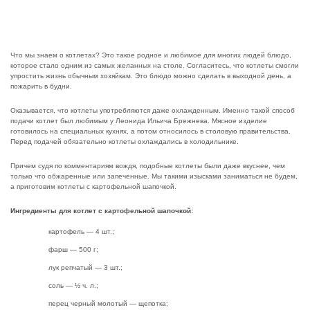
Что мы знаем о котлетах? Это такое родное и любимое для многих людей блюдо,
которое стало одним из самых желанных на столе. Согласитесь, что котлеты смогли
упростить жизнь обычным хозяйкам. Это блюдо можно сделать в выходной день, а
пожарить в будни.
Оказывается, что котлеты употребляются даже охлажденным. Именно такой способ
подачи котлет был любимым у Леонида Ильича Брежнева. Мясное изделие
готовилось на специальных кухнях, а потом относилось в столовую правительства.
Перед подачей обязательно котлеты охлаждались в холодильнике.
Причем судя по комментариям вождя, подобные котлеты были даже вкуснее, чем
только что обжаренные или запеченные. Мы такими изысками заниматься не будем,
а приготовим котлеты с картофельной шапочкой.
Ингредиенты для котлет с картофельной шапочкой:
картофель — 4 шт.;
фарш — 500 г;
лук репчатый — 3 шт.;
соль — ½ ч. л.;
перец черный молотый — щепотка;