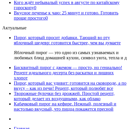
Кого ждёт небывалый успех в августе по китайскому
гороскопу
0
Вкусное печенье к чаю: 25 минут и готово. Готовить
проще простого
0
Актуальные
Пирог, который просит добавки. Тающий во рту
яблочный шедевр: готовится быстрее, чем вы думаете
Яблочный пирог — это одно из самых узнаваемых и
любимых блюд домашней кухни, символ уюта, тепла и д
Бисквитный пирог с джемом — просто, но гениально!
Рецепт идеального десерта без раскатки и лишних
хлопот
Пирог, который вас удивит: готовится на сковороде, а по
вкусу – как из печи! Рецепт, который полюбят все
Творожные булочки без дрожжей. Простой рецепт,
который делает их воздушными, как облако
Кабачковый пирог на кефире. Нежный, полезный и
настолько вкусный, что пицца покажется пресной
Главная