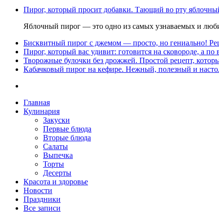
Пирог, который просит добавки. Тающий во рту яблочный
Яблочный пирог — это одно из самых узнаваемых и люби
Бисквитный пирог с джемом — просто, но гениально! Рец
Пирог, который вас удивит: готовится на сковороде, а по 
Творожные булочки без дрожжей. Простой рецепт, которы
Кабачковый пирог на кефире. Нежный, полезный и насто
Главная
Кулинария
Закуски
Первые блюда
Вторые блюда
Салаты
Выпечка
Торты
Десерты
Красота и здоровье
Новости
Праздники
Все записи