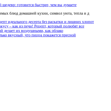
 шедевр: готовится быстрее, чем вы думаете
мых блюд домашней кухни, символ уюта, тепла и д
епт идеального десерта без раскатки и лишних хлопот
вкусу – как из печи! Рецепт, который полюбят все
й делает их воздушными, как облако
лько вкусный, что пицца покажется пресной