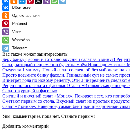
ВКонтакте
Одноклассники
Pinterest
Viber
WhatsApp
Telegram
Вас также может заинтересовать:
Беру банку фасоли и готовлю вкусный салат за 5 минут! Рецеп
Салат, который непременно будет на моём Новогоднем столе. 
Съедят за 1 минуту. Новый салат со свеклой без майонеза: на 
Просто возьмите банку фасоли. Гениальный суп из самых прос
Винегрет года по новому рецепту. Эти 3 ингредиента сделают 
Рецепт нового салата с фасолью! Салат «Итальянская рапсодия
Салат с курицей и фасолью
Сытный и вкусный салат «Монах». Покоряет всех, кто попробо
Сметают первым со стола. Вкусный салат из простых продуктов
Салат «Иринка». Наверное, самый быстрый праздничный салат:
Увы, комментариев пока нет. Станьте первым!
Добавить комментарий