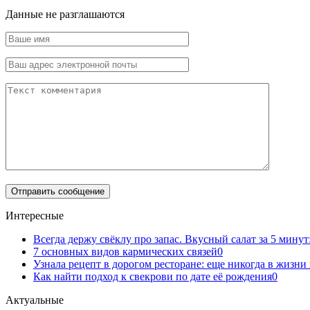
Данные не разглашаются
Интересные
Всегда держу свёклу про запас. Вкусный салат за 5 минут
7 основных видов кармических связей
0
Узнала рецепт в дорогом ресторане: еще никогда в жизни
Как найти подход к свекрови по дате её рождения
0
Актуальные