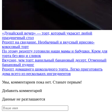
«Дунайский вечер» — торт, который украсит любой
праздничный стол
Рецепт на свидание. Необычный и вкусный ирисово-
кокосовый торт
По этому рецепту готовили наши мамы и бабушки. Крем для
торта без яиц и сливок
Вкуснее, чем торт: ванильный банановый десерт. Отменный
банановый пудинг
Рецепт домашнего шоколадного торта. Легко приготовить
дома всего из нескольких ингредиентов
Увы, комментариев пока нет. Станьте первым!
Добавить комментарий
Данные не разглашаются