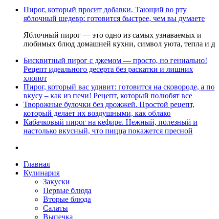
Пирог, который просит добавки. Тающий во рту
яблочный шедевр: готовится быстрее, чем вы думаете
Яблочный пирог — это одно из самых узнаваемых и
любимых блюд домашней кухни, символ уюта, тепла и д
Бисквитный пирог с джемом — просто, но гениально!
Рецепт идеального десерта без раскатки и лишних
хлопот
Пирог, который вас удивит: готовится на сковороде, а по
вкусу – как из печи! Рецепт, который полюбят все
Творожные булочки без дрожжей. Простой рецепт,
который делает их воздушными, как облако
Кабачковый пирог на кефире. Нежный, полезный и
настолько вкусный, что пицца покажется пресной
Главная
Кулинария
Закуски
Первые блюда
Вторые блюда
Салаты
Выпечка