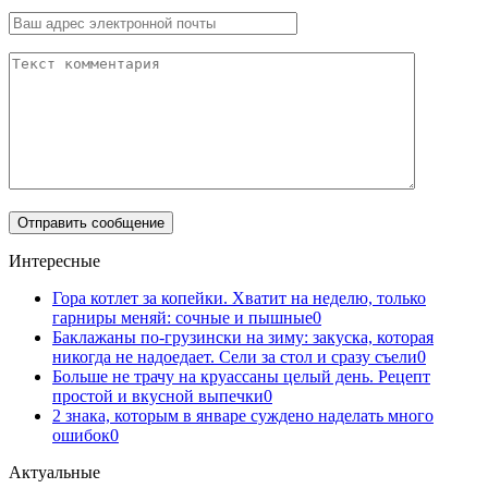
Интересные
Гора котлет за копейки. Хватит на неделю, только
гарниры меняй: сочные и пышные
0
Баклажаны по-грузински на зиму: закуска, которая
никогда не надоедает. Сели за стол и сразу съели
0
Больше не трачу на круассаны целый день. Рецепт
простой и вкусной выпечки
0
2 знака, которым в январе суждено наделать много
ошибок
0
Актуальные