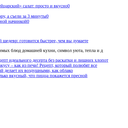
йцарский» салат: просто и вкусно
0
ру, а съели за 3 минуты
0
ной начинкой
0
 шедевр: готовится быстрее, чем вы думаете
мых блюд домашней кухни, символ уюта, тепла и д
епт идеального десерта без раскатки и лишних хлопот
вкусу – как из печи! Рецепт, который полюбят все
й делает их воздушными, как облако
лько вкусный, что пицца покажется пресной