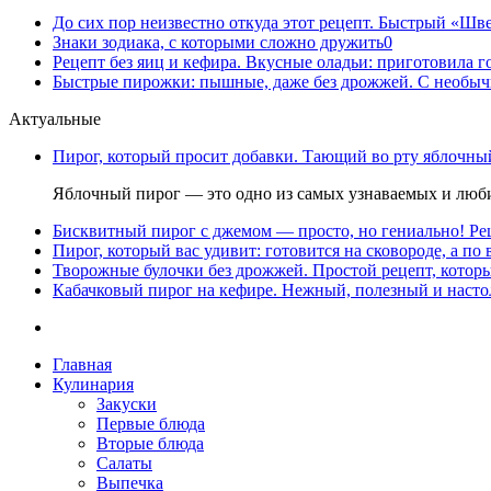
До сих пор неизвестно откуда этот рецепт. Быстрый «Шве
Знаки зодиака, с которыми сложно дружить
0
Рецепт без яиц и кефира. Вкусные оладьи: приготовила го
Быстрые пирожки: пышные, даже без дрожжей. С необыч
Актуальные
Пирог, который просит добавки. Тающий во рту яблочный
Яблочный пирог — это одно из самых узнаваемых и люби
Бисквитный пирог с джемом — просто, но гениально! Рец
Пирог, который вас удивит: готовится на сковороде, а по 
Творожные булочки без дрожжей. Простой рецепт, которы
Кабачковый пирог на кефире. Нежный, полезный и насто
Главная
Кулинария
Закуски
Первые блюда
Вторые блюда
Салаты
Выпечка