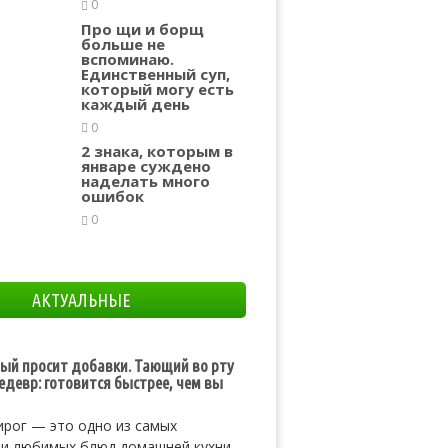
0
Про щи и борщ
больше не
вспоминаю.
Единственный суп,
который могу есть
каждый день
0
2 знака, которым в
январе суждено
наделать много
ошибок
0
АКТУАЛЬНЫЕ
рый просит добавки. Тающий во рту
девр: готовится быстрее, чем вы
ирог — это одно из самых
 и любимых блюд домашней кухни,