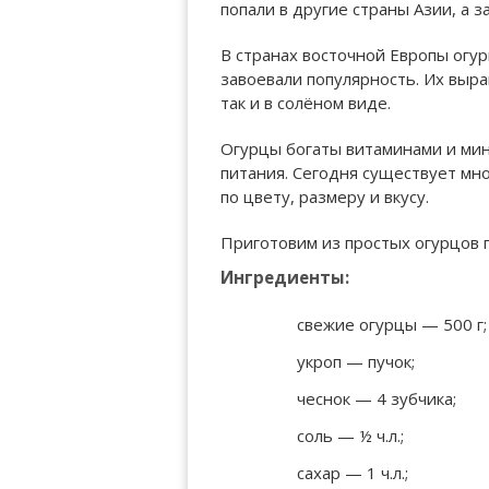
попали в другие страны Азии, а з
В странах восточной Европы огур
завоевали популярность. Их выра
так и в солёном виде.
Огурцы богаты витаминами и мин
питания. Сегодня существует мн
по цвету, размеру и вкусу.
Приготовим из простых огурцов п
Ингредиенты:
свежие огурцы — 500 г;
укроп — пучок;
чеснок — 4 зубчика;
соль — ½ ч.л.;
сахар — 1 ч.л.;