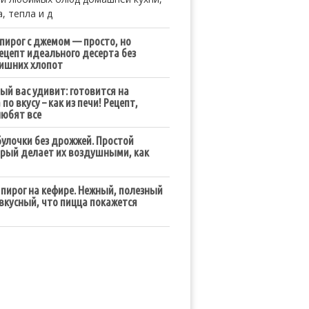
, тепла и д
пирог с джемом — просто, но
Рецепт идеального десерта без
лишних хлопот
ый вас удивит: готовится на
по вкусу – как из печи! Рецепт,
юбят все
улочки без дрожжей. Простой
орый делает их воздушными, как
пирог на кефире. Нежный, полезный
 вкусный, что пицца покажется