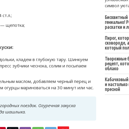
символ уюта
ст.л.;
Бисквитный 
гениально! 
 — щепотка;
раскатки и 
Пирог, котор
сковороде, а 
куски:
который пол
Творожные б
ольки, кладем в глубокую тару. Шинкуем
рецепт, кот
 пресс зубчики чеснока, солим и посыпаем
облако
Кабачковый 
тельным маслом, добавляем черный перец и
и настолько
 огурцы мариноваться на 30 минут или час.
пресной
городных поездок. Огуречная закуска
ида шашлыка.