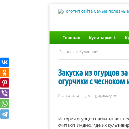
Самые полезные со
Главная
Кулинария
К
Главная
>
Кулинария
Закуска из огурцов з
огурчики с чесноком 
20.04.2024
0
Кулинария
История огурцов насчитывает не
считают Индию, где их культивир