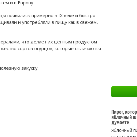
атем и в Европу.
цы появились примерно в IX веке и быстро
щивали и употребляли в пищу как в свежем,
ералами, что делает их ценным продуктом
ожество сортов огурцов, которые отличаются
олезную закуску.
Пирог, кото
яблочный ше
думаете
Яблочный п
узнаваемых