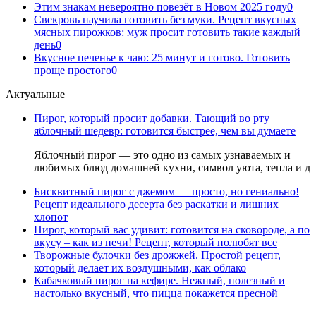
Этим знакам невероятно повезёт в Новом 2025 году
0
Свекровь научила готовить без муки. Рецепт вкусных
мясных пирожков: муж просит готовить такие каждый
день
0
Вкусное печенье к чаю: 25 минут и готово. Готовить
проще простого
0
Актуальные
Пирог, который просит добавки. Тающий во рту
яблочный шедевр: готовится быстрее, чем вы думаете
Яблочный пирог — это одно из самых узнаваемых и
любимых блюд домашней кухни, символ уюта, тепла и д
Бисквитный пирог с джемом — просто, но гениально!
Рецепт идеального десерта без раскатки и лишних
хлопот
Пирог, который вас удивит: готовится на сковороде, а по
вкусу – как из печи! Рецепт, который полюбят все
Творожные булочки без дрожжей. Простой рецепт,
который делает их воздушными, как облако
Кабачковый пирог на кефире. Нежный, полезный и
настолько вкусный, что пицца покажется пресной