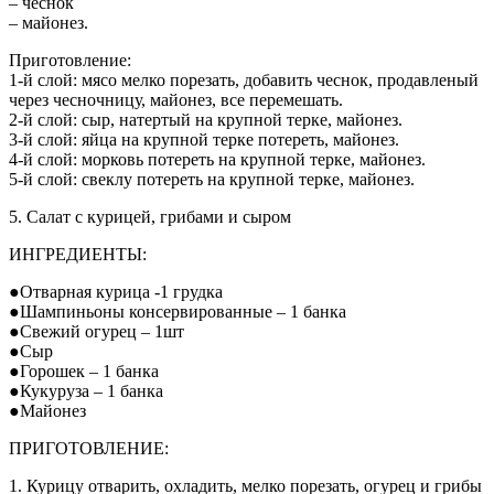
– чеснок
– майонез.
Приготовление:
1-й слой: мясо мелко порезать, добавить чеснок, продавленый
через чесночницу, майонез, все перемешать.
2-й слой: сыр, натертый на крупной терке, майонез.
3-й слой: яйца на крупной терке потереть, майонез.
4-й слой: морковь потереть на крупной терке, майонез.
5-й слой: свеклу потереть на крупной терке, майонез.
5. Салат с курицей, грибами и сыром
ИНГРЕДИЕНТЫ:
●Отварная курица -1 грудка
●Шампиньоны консервированные – 1 банка
●Свежий огурец – 1шт
●Сыр
●Горошек – 1 банка
●Кукуруза – 1 банка
●Майонез
ПРИГОТОВЛЕНИЕ:
1. Курицу отварить, охладить, мелко порезать, огурец и грибы