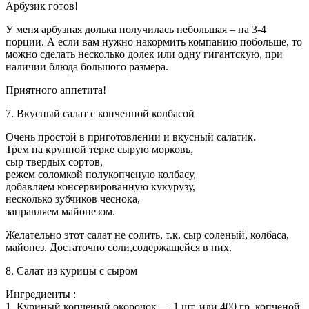
Арбузик готов!
У меня арбузная долька получилась небольшая – на 3-4
порции. А если вам нужно накормить компанию побольше, то
можно сделать несколько долек или одну гигантскую, при
наличии блюда большого размера.
Приятного аппетита!
7. Вкусный салат с копченной колбасой
Очень простой в приготовлении и вкусный салатик.
Трем на крупной терке сырую морковь,
сыр твердых сортов,
режем соломкой полукопченую колбасу,
добавляем консервированную кукурузу,
несколько зубчиков чеснока,
заправляем майонезом.
Желательно этот салат не солить, т.к. сыр соленый, колбаса,
майонез. Достаточно соли,содержащейся в них.
8. Салат из курицы с сыром
Ингредиенты :
1. Куриный копченый окорочок — 1 шт. или 400 гр. копченой