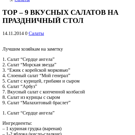
ТОР – 9 ВКУСНЫХ САЛАТОВ НА
ПРАЗДНИЧНЫЙ СТОЛ
14.11.2014
0
Салаты
Лучшим хозяйкам на заметку
1. Салат “Сердце ангела”
2. Салат “Морская звезда”
3. “Ежик с корейской морковью”
4. Слоеный салат “Мой генерал”
5. Салат с курицей, грибами и сыром
6. Салат “Арбуз”
7. Вкусный салат с копченной колбасой
8. Салат из курицы с сыром
9. Салат “Малахитовый браслет”
1. Салат “Сердце ангела”
Ингредиенты:
– 1 куриная грудка (вареная)
– 1-2 яблока (кисло-сладкие)