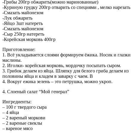
-Грибы 200гр обжарить(можно маринованные)
-Куриную грудку 200гр отварить со специями , мелко нарезать
-Смазать майонезом
-Лук обжарить
-Яйцо 3шт натереть
-Смазать майонезом
-Сыр 250гр натереть
-Корейская морковь 400гр
Приготовление:
1. Всё укладывается слоями формируем ёжика. Носик и глазки
маслины.
2. Иголки- корейская морковь, мордочку посыпать сыром.
3. Грибок делаем из яйца. Шляпку для белого гриба делаем из
половины яйца и кладем в заварку с чаем. В
4. Вокруг ежика зелень – это петрушка, можно укроп.
4. Слоеный салат “Мой генерал”
Ингредиенты:
– 100 г твердого сыра
– 4 яйца
– 2 вареный моркови
– 2 вареные свеклы
– вареное мясо