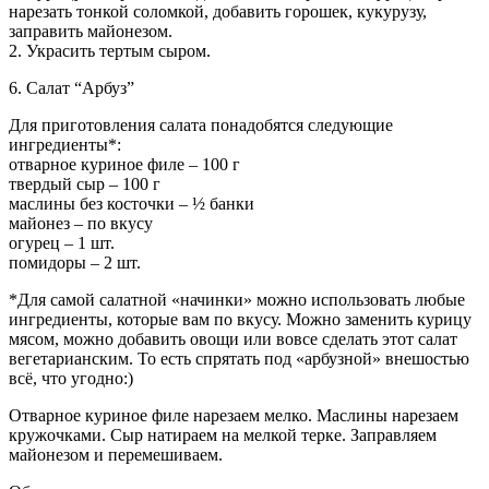
нарезать тонкой соломкой, добавить горошек, кукурузу,
заправить майонезом.
2. Украсить тертым сыром.
6. Салат “Арбуз”
Для приготовления салата понадобятся следующие
ингредиенты*:
отварное куриное филе – 100 г
твердый сыр – 100 г
маслины без косточки – ½ банки
майонез – по вкусу
огурец – 1 шт.
помидоры – 2 шт.
*Для самой салатной «начинки» можно использовать любые
ингредиенты, которые вам по вкусу. Можно заменить курицу
мясом, можно добавить овощи или вовсе сделать этот салат
вегетарианским. То есть спрятать под «арбузной» внешостью
всё, что угодно:)
Отварное куриное филе нарезаем мелко. Маслины нарезаем
кружочками. Сыр натираем на мелкой терке. Заправляем
майонезом и перемешиваем.