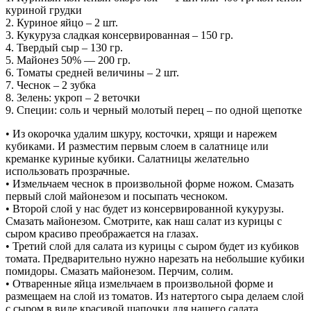
куриной грудки
2. Куриное яйцо – 2 шт.
3. Кукуруза сладкая консервированная – 150 гр.
4. Твердый сыр – 130 гр.
5. Майонез 50% — 200 гр.
6. Томаты средней величины – 2 шт.
7. Чеснок – 2 зубка
8. Зелень: укроп – 2 веточки
9. Специи: соль и черный молотый перец – по одной щепотке
• Из окорочка удалим шкуру, косточки, хрящи и нарежем
кубиками. И разместим первым слоем в салатнице или
креманке куриные кубики. Салатницы желательно
использовать прозрачные.
• Измельчаем чеснок в произвольной форме ножом. Смазать
первый слой майонезом и посыпать чесноком.
• Второй слой у нас будет из консервированной кукурузы.
Смазать майонезом. Смотрите, как наш салат из курицы с
сыром красиво преображается на глазах.
• Третий слой для салата из курицы с сыром будет из кубиков
томата. Предварительно нужно нарезать на небольшие кубики
помидоры. Смазать майонезом. Перчим, солим.
• Отваренные яйца измельчаем в произвольной форме и
размещаем на слой из томатов. Из натертого сыра делаем слой
с сыром в виде красивой шапочки для нашего салата