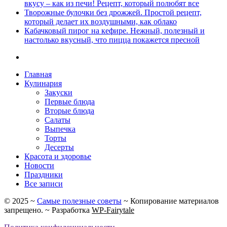
вкусу – как из печи! Рецепт, который полюбят все
Творожные булочки без дрожжей. Простой рецепт,
который делает их воздушными, как облако
Кабачковый пирог на кефире. Нежный, полезный и
настолько вкусный, что пицца покажется пресной
Главная
Кулинария
Закуски
Первые блюда
Вторые блюда
Салаты
Выпечка
Торты
Десерты
Красота и здоровье
Новости
Праздники
Все записи
©
2025
~
Самые полезные советы
~ Копирование материалов
запрещено. ~ Разработка
WP-Fairytale