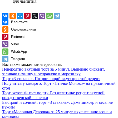
для чаепития.
ВКонтакте
Одноклассники
Pinterest
Viber
WhatsApp
Telegram
Вас также может заинтересовать:
Невероятно вкусный торт за 5 минут. Выпекаю бисквит,
заливаю начинку и отправляю в морозилку
Торт «3 стакана». Потрясающий вкус: простой рецепт
Получится у каждого. Торт «Птичье Молоко» на праздничный
стол
Торт, который тает во рту. Без желатина: рецепт вкусной
рождественской выпечки
Быстрый и сочный: торт «3 стакана». Даже миксер и весы не
нужны
Торт «Молочная Девочка» за 25 минут: вкуснее наполеона и
медовика