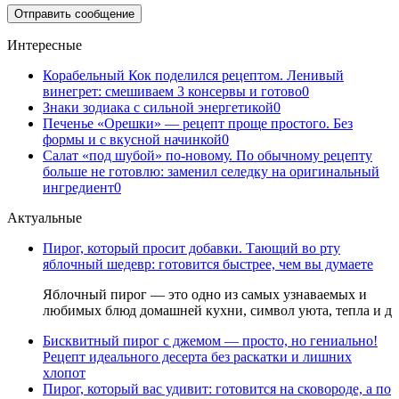
Интересные
Корабельный Кок поделился рецептом. Ленивый
винегрет: смешиваем 3 консервы и готово
0
Знаки зодиака с сильной энергетикой
0
Печенье «Орешки» — рецепт проще простого. Без
формы и с вкусной начинкой
0
Салат «под шубой» по-новому. По обычному рецепту
больше не готовлю: заменил селедку на оригинальный
ингредиент
0
Актуальные
Пирог, который просит добавки. Тающий во рту
яблочный шедевр: готовится быстрее, чем вы думаете
Яблочный пирог — это одно из самых узнаваемых и
любимых блюд домашней кухни, символ уюта, тепла и д
Бисквитный пирог с джемом — просто, но гениально!
Рецепт идеального десерта без раскатки и лишних
хлопот
Пирог, который вас удивит: готовится на сковороде, а по