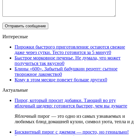
Интересные
Пирожки быстрого приготовления: остаются свежие
даже через сутки. Тесто готовится за 5 минут
0
Быстрое морковное печенье. Не думала, что может
получиться так вкусно
0
Блины «600». Забытый бабушкин рецепт: сытное
творожное лакомство
0
Кому в этом месяце повезет больше других
0
Актуальные
Пирог, который просит добавки. Тающий во рту
яблочный шедевр: готовится быстрее, чем вы думаете
Яблочный пирог — это одно из самых узнаваемых и
любимых блюд домашней кухни, символ уюта, тепла и д
Бисквитный пирог с джемом — просто, но гениально!