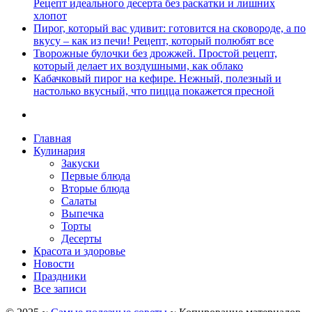
Рецепт идеального десерта без раскатки и лишних
хлопот
Пирог, который вас удивит: готовится на сковороде, а по
вкусу – как из печи! Рецепт, который полюбят все
Творожные булочки без дрожжей. Простой рецепт,
который делает их воздушными, как облако
Кабачковый пирог на кефире. Нежный, полезный и
настолько вкусный, что пицца покажется пресной
Главная
Кулинария
Закуски
Первые блюда
Вторые блюда
Салаты
Выпечка
Торты
Десерты
Красота и здоровье
Новости
Праздники
Все записи