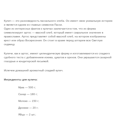
Кулич — это разновидность пасхального хлеба. Он имеет свою уникальную историю
и является одним из главных символов Пасхи.
Один из интересных фактов о куличах заключается в том, что их форма
символизирует артос — квасной хлеб, который имеет сакральное значение в
православии. Артос представляет собой квасной хлеб, на котором изображены
крест или образ Воскресения. Он стоит в храме перед алтарем всю Светлую
седмицу.
Куличи, как и артос, имеют цилиндрическую форму и изготавливаются из сладкого
сдобного теста с добавлением изюма, цукатов и орехов. Они украшаются сахарной
глазурью и кондитерской посыпкой.
Испечем домашний ароматный сладкий кулич.
Ингредиенты для кулича:
Мука — 500 г;
Сахар — 180 г;
Молоко — 150 г;
Дрожжи — 20 г;
Яйца — 2 шт.;