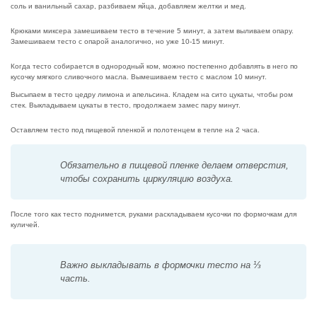
соль и ванильный сахар, разбиваем яйца, добавляем желтки и мед.
Крюками миксера замешиваем тесто в течение 5 минут, а затем выливаем опару.
Замешиваем тесто с опарой аналогично, но уже 10-15 минут.
Когда тесто собирается в однородный ком, можно постепенно добавлять в него по
кусочку мягкого сливочного масла. Вымешиваем тесто с маслом 10 минут.
Высыпаем в тесто цедру лимона и апельсина. Кладем на сито цукаты, чтобы ром
стек. Выкладываем цукаты в тесто, продолжаем замес пару минут.
Оставляем тесто под пищевой пленкой и полотенцем в тепле на 2 часа.
Обязательно в пищевой пленке делаем отверстия,
чтобы сохранить циркуляцию воздуха.
После того как тесто поднимется, руками раскладываем кусочки по формочкам для
куличей.
Важно выкладывать в формочки тесто на ⅓
часть.