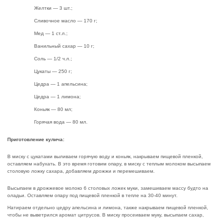
Желтки — 3 шт.;
Сливочное масло — 170 г;
Мед — 1 ст.л.;
Ванильный сахар — 10 г;
Соль — 1/2 ч.л.;
Цукаты — 250 г;
Цедра — 1 апельсина;
Цедра — 1 лимона;
Коньяк — 80 мл;
Горячая вода — 80 мл.
Приготовление кулича:
В миску с цукатами выливаем горячую воду и коньяк, накрываем пищевой пленкой,
оставляем набухать. В это время готовим опару, в миску с теплым молоком высыпаем
столовую ложку сахара, добавляем дрожжи и перемешиваем.
Высыпаем в дрожжевое молоко 6 столовых ложек муки, замешиваем массу будто на
оладьи. Оставляем опару под пищевой пленкой в тепле на 30-40 минут.
Натираем отдельно цедру апельсина и лимона, также накрываем пищевой пленкой,
чтобы не выветрился аромат цитрусов. В миску просеиваем муку, высыпаем сахар,