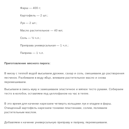
Фарш — 400 г;
Картофель — 2 шт.;
Лук — 2 шт.;
Масло растительное — 40 мл;
Соль — ½ ч.л.;
Приправа универсальная — 1 ч.л.;
Паприка — 1 ч.л.
Приготовление мясного пирога:
В миску с теплой водой высыпаем дрожжи, сахар и соль, смешиваем до растворения
песчинок. Разбиваем в воду яйцо, вливаем растительное масло и снова
перемешиваем.
Высыпаем в смесь муку и замешиваем эластичное и мягкое тесто руками. Собираем
тесто в колобок, оставляем под целлофаном на час в тепле.
В это время для начинки нарезаем четверть кольцами лук и кладем в фарш.
Очищенный картофель нарезаем тонкими пластинами, солим, поливаем
растительным маслом.
Добавляем к начинке универсальную приправу и паприку, перемешиваем.