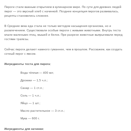
Пироги стали важным открытием в кулинарном мире. По сути для древних людей
пирог — это вкусный хлеб с начинкой. Позднее концепция пирогов развивалась,
рецепты становились сложнее.
В Средние века еда стала не только методом насыщения организма, но и
развлечением. Существовали особые пироги с живыми животными. Внутрь теста
клали маленьких птиц, мышей и белок. При разрезе животные выпрыгивали перед
гостями трапезы.
Сейчас пироги делают намного гуманнее, чем в прошлом. Расскажем, как создать
сочный пирог с ямсом.
Ингредиенты теста для пирога:
Вода тёплая — 400 мл;
Дрожжи — 1,5 ч.л.;
Сахар — 1 ст.л.;
Соль — 1 ч.л.;
Яйцо — 1 шт.;
Масло растительное — 3 ст.л.;
Мука — 600 г.
Ингредиенты для начинки: