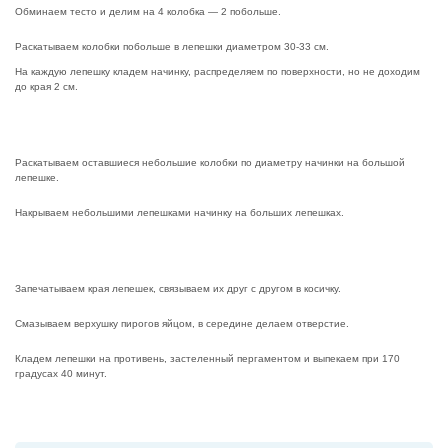
Обминаем тесто и делим на 4 колобка — 2 побольше.
Раскатываем колобки побольше в лепешки диаметром 30-33 см.
На каждую лепешку кладем начинку, распределяем по поверхности, но не доходим
до края 2 см.
Раскатываем оставшиеся небольшие колобки по диаметру начинки на большой
лепешке.
Накрываем небольшими лепешками начинку на больших лепешках.
Запечатываем края лепешек, связываем их друг с другом в косичку.
Смазываем верхушку пирогов яйцом, в середине делаем отверстие.
Кладем лепешки на противень, застеленный пергаментом и выпекаем при 170
градусах 40 минут.