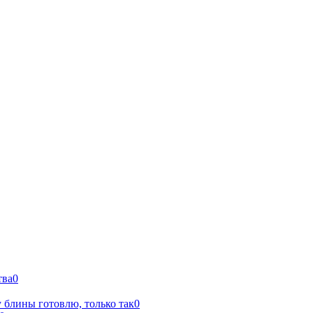
тва
0
 блины готовлю, только так
0