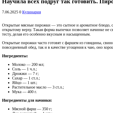
Научила всех подруг так готовить. Пи
7.06.2025
0
Кулинария
Открытые мясные пирожки — это сытное и ароматное блюдо, с
открытому верху. Такая форма выпечки позволяет начинке не с
тесту, делая его особенно вкусным и насыщенным.
Открытые пирожки часто готовят с фаршем из говядины, свинин
повседневный обед, так и в качестве угощения к чаю, оно хорош
Ингредиенты:
Молоко — 200 мл;
Соль — 1 ч.л.;
Дрожжи — 7 г;
Сахар — 1 ст.л.;
Яйцо — 1 шт.;
Растительное масло — 3 ст.л.;
Мука — 400 г.
Ингредиенты для начинки:
Мясной фарш — 350 г;