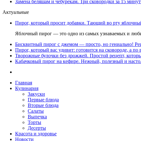
Замена беляшам и чебурекам. Три сковородки за 15 минут
Актуальные
Пирог, который просит добавки. Тающий во рту яблочный
Яблочный пирог — это одно из самых узнаваемых и люби
Бисквитный пирог с джемом — просто, но гениально! Рец
Пирог, который вас удивит: готовится на сковороде, а по 
Творожные булочки без дрожжей. Простой рецепт, которы
Кабачковый пирог на кефире. Нежный, полезный и насто
Главная
Кулинария
Закуски
Первые блюда
Вторые блюда
Салаты
Выпечка
Торты
Десерты
Красота и здоровье
Новости