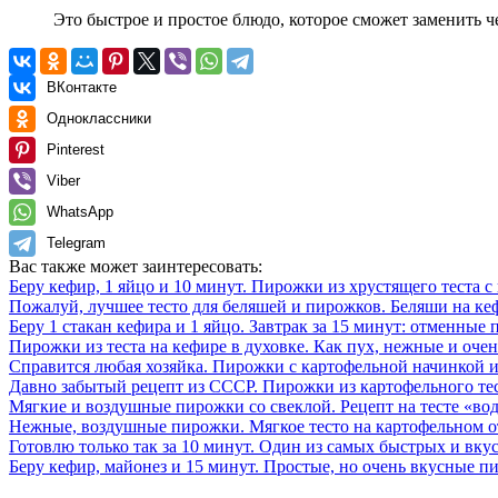
Это быстрое и простое блюдо, которое сможет заменить ч
ВКонтакте
Одноклассники
Pinterest
Viber
WhatsApp
Telegram
Вас также может заинтересовать:
Беру кефир, 1 яйцо и 10 минут. Пирожки из хрустящего теста с
Пожалуй, лучшее тесто для беляшей и пирожков. Беляши на ке
Беру 1 стакан кефира и 1 яйцо. Завтрак за 15 минут: отменные
Пирожки из теста на кефире в духовке. Как пух, нежные и оче
Справится любая хозяйка. Пирожки с картофельной начинкой и
Давно забытый рецепт из СССР. Пирожки из картофельного тес
Мягкие и воздушные пирожки со свеклой. Рецепт на тесте «во
Нежные, воздушные пирожки. Мягкое тесто на картофельном о
Готовлю только так за 10 минут. Один из самых быстрых и вк
Беру кефир, майонез и 15 минут. Простые, но очень вкусные 