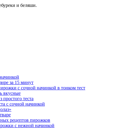
ебуреки и беляши.
 начинкой
фире за 15 минут
 пирожки с сочной начинкой в тонком тест
нь вкусные
з простого теста
та с сочной начинкой
долаз»
тваре
усных рецептов пирожков
пирожки с нежной начинкой