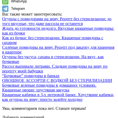
WhatsApp
Telegram
Вас также может заинтересовать:
Огурцы с помидорами на зиму. Рецепт без стерилизации: до
того вкусные, что даже рассола не останется
Ждать до готовности недолго. Вкусные квашеные помидоры:
как из бочки
Как из бочки: без стерилизации. Квашеные помидоры с
сахаром
Солёные помидоры на зиму. Рецепт под закатку для хранения
в квартире
Огурцы без уксуса, сахара и стерилизации. На вкус, как
бочковые
Рассол выпивали литрами. Сладкие помидоры на зиму по
рецепту моей бабушки
“Бочковые” помидоры в банках
ОВОЩНОЕ АССОРТИ С ВОДКОЙ БЕЗ СТЕРИЛИЗАЦИИ
Бочковые зеленые помидоры в домашних условиях.
Квашеные овощи: хрустящая закуска
Квашеные кабачки в 3-х литровой банке. Хрустящие кабачки,
как огурцы на зиму: просто залейте холодно
Увы, комментариев пока нет. Станьте первым!
Добавить комментарий