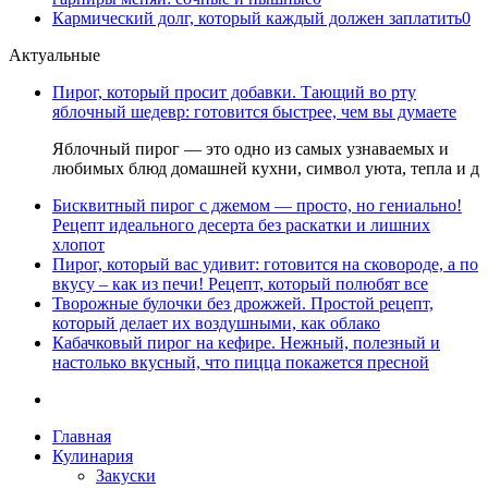
Кармический долг, который каждый должен заплатить
0
Актуальные
Пирог, который просит добавки. Тающий во рту
яблочный шедевр: готовится быстрее, чем вы думаете
Яблочный пирог — это одно из самых узнаваемых и
любимых блюд домашней кухни, символ уюта, тепла и д
Бисквитный пирог с джемом — просто, но гениально!
Рецепт идеального десерта без раскатки и лишних
хлопот
Пирог, который вас удивит: готовится на сковороде, а по
вкусу – как из печи! Рецепт, который полюбят все
Творожные булочки без дрожжей. Простой рецепт,
который делает их воздушными, как облако
Кабачковый пирог на кефире. Нежный, полезный и
настолько вкусный, что пицца покажется пресной
Главная
Кулинария
Закуски