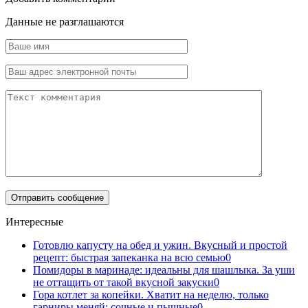
Данные не разглашаются
Интересные
Готовлю капусту на обед и ужин. Вкусный и простой
рецепт: быстрая запеканка на всю семью
0
Помидоры в маринаде: идеальны для шашлыка. За уши
не оттащить от такой вкусной закуски
0
Гора котлет за копейки. Хватит на неделю, только
гарниры меняй: сочные и пышные
0