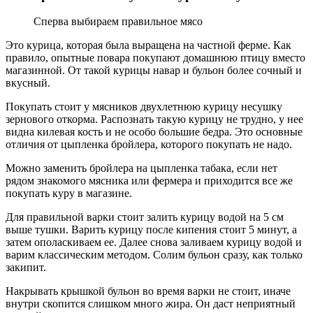
Сперва выбираем правильное мясо
Это курица, которая была выращена на частной ферме. Как
правило, опытные повара покупают домашнюю птицу вместо
магазинной. От такой курицы навар и бульон более сочный и
вкусный.
Покупать стоит у мясников двухлетнюю курицу несушку
зернового откорма. Распознать такую курицу не трудно, у нее
видна килевая кость и не особо большие бедра. Это основные
отличия от цыпленка бройлера, которого покупать не надо.
Можно заменить бройлера на цыпленка табака, если нет
рядом знакомого мясника или фермера и приходится все же
покупать куру в магазине.
Для правильной варки стоит залить курицу водой на 5 см
выше тушки. Варить курицу после кипения стоит 5 минут, а
затем ополаскиваем ее. Далее снова заливаем курицу водой и
варим классическим методом. Солим бульон сразу, как только
закипит.
Накрывать крышкой бульон во время варки не стоит, иначе
внутри скопится слишком много жира. Он даст неприятный