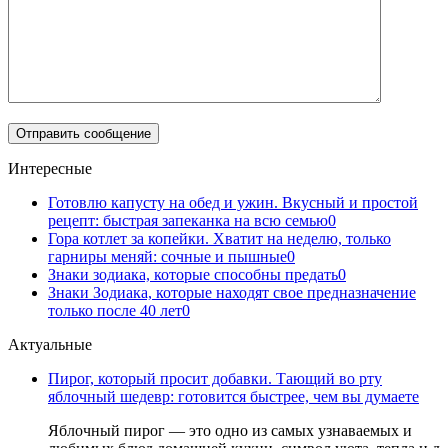
Интересные
Готовлю капусту на обед и ужин. Вкусный и простой
рецепт: быстрая запеканка на всю семью
0
Гора котлет за копейки. Хватит на неделю, только
гарниры меняй: сочные и пышные
0
Знаки зодиака, которые способны предать
0
Знаки Зодиака, которые находят свое предназначение
только после 40 лет
0
Актуальные
Пирог, который просит добавки. Тающий во рту
яблочный шедевр: готовится быстрее, чем вы думаете
Яблочный пирог — это одно из самых узнаваемых и