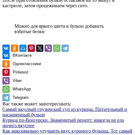
После приготовления бульон оставляем на 10 минут в
кастрюле, затем процеживаем через сито.
Можно для яркого цвета в бульон добавить
взбитые белки
ВКонтакте
Одноклассники
Pinterest
Viber
WhatsApp
Telegram
Вас также может заинтересовать:
Самый вкусный грузинский суп из курицы. Питательный и
насыщенный бульон
Курица по-Венгерски. Знаменитый рецепт: никогда не ела
ничего вкуснее
Как максимально улучшить вкус куриного бульона. Тот самый