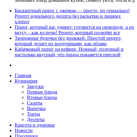
любимых блюд домашней кухни, символ уюта, тепла и д
Бисквитный пирог с джемом — просто, но гениально!
Рецепт идеального десерта без раскатки и лишних
хлопот
Пирог, который вас удивит: готовится на сковороде, а по
вкусу – как из печи! Рецепт, который полюбят все
Творожные булочки без дрожжей. Простой рецепт,
который делает их воздушными, как облако
Кабачковый пирог на кефире. Нежный, полезный и
настолько вкусный, что пицца покажется пресной
Главная
Кулинария
Закуски
Первые блюда
Вторые блюда
Салаты
Выпечка
Торты
Десерты
Красота и здоровье
Новости
Праздники