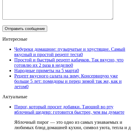
Интересные
Чебуреки домашние: пузырчатые и хрустящие. Самый
вкусный и простой рецепт теста
0
Простой и быстрый рецепт кабачков. Так вкусно, что
готовлю их 2 раза в неделю
0
Народные приметы на 5 марта
0
Рецепт вкусного салата на зиму. Консервирую уже
больше 5 лет: помидоры и перец зимой так же, как и
летом
0
Актуальные
Пирог, который просит добавки. Тающий во рту
яблочный шедевр: готовится быстрее, чем вы думаете
Яблочный пирог — это одно из самых узнаваемых и
любимых блюд домашней кухни, символ уюта, тепла и д