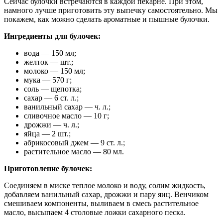
Сейчас булочки встречаются в каждой пекарне. При этом,
намного лучше приготовить эту выпечку самостоятельно. Мы
покажем, как можно сделать ароматные и пышные булочки.
Ингредиенты для булочек:
вода — 150 мл;
желток — шт.;
молоко — 150 мл;
мука — 570 г;
соль — щепотка;
сахар — 6 ст. л.;
ванильный сахар — ч. л.;
сливочное масло — 10 г;
дрожжи — ч. л.;
яйца — 2 шт.;
абрикосовый джем — 9 ст. л.;
растительное масло — 80 мл.
Приготовление булочек:
Соединяем в миске теплое молоко и воду, солим жидкость,
добавляем ванильный сахар, дрожжи и пару яиц. Венчиком
смешиваем компоненты, выливаем в смесь растительное
масло, высыпаем 4 столовые ложки сахарного песка.