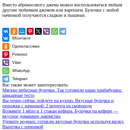
Вместо абрикосового джема можно воспользоваться любым
другим любимым джемом или вареньем. Булочки с любой
начинкой получаются сладкие и пышные.
ВКонтакте
Одноклассники
Pinterest
Viber
WhatsApp
Telegram
Вас также может заинтересовать:
Мягкие небесные булочки. Так готовили наши прабабушки:
шикарные тесто
Вы точно сейчас пойдете на кухню. Вкусные булочки и
пирожки с начинкой: 2 рецепта на сковороде
Возьмите 1 яйцо и 1 стакан кефира. Булочки на кефире —
вкусное домашнее лакомство
Удивите родных: готовлю вкусные булочки используя вилку.
Выпечка с начинкой