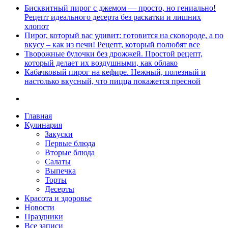
Бисквитный пирог с джемом — просто, но гениально!
Рецепт идеального десерта без раскатки и лишних
хлопот
Пирог, который вас удивит: готовится на сковороде, а по
вкусу – как из печи! Рецепт, который полюбят все
Творожные булочки без дрожжей. Простой рецепт,
который делает их воздушными, как облако
Кабачковый пирог на кефире. Нежный, полезный и
настолько вкусный, что пицца покажется пресной
Главная
Кулинария
Закуски
Первые блюда
Вторые блюда
Салаты
Выпечка
Торты
Десерты
Красота и здоровье
Новости
Праздники
Все записи