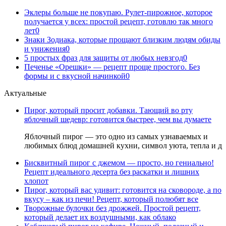
Эклеры больше не покупаю. Рулет-пирожное, которое
получается у всех: простой рецепт, готовлю так много
лет
0
Знаки Зодиака, которые прощают близким людям обиды
и унижения
0
5 простых фраз для защиты от любых невзгод
0
Печенье «Орешки» — рецепт проще простого. Без
формы и с вкусной начинкой
0
Актуальные
Пирог, который просит добавки. Тающий во рту
яблочный шедевр: готовится быстрее, чем вы думаете
Яблочный пирог — это одно из самых узнаваемых и
любимых блюд домашней кухни, символ уюта, тепла и д
Бисквитный пирог с джемом — просто, но гениально!
Рецепт идеального десерта без раскатки и лишних
хлопот
Пирог, который вас удивит: готовится на сковороде, а по
вкусу – как из печи! Рецепт, который полюбят все
Творожные булочки без дрожжей. Простой рецепт,
который делает их воздушными, как облако