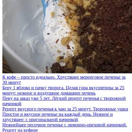
К кофе – просто идеально. Хрустящее меренговое печенье за
30 минут
Беру 1 яблоко и пачку творога. Целая гора вкуснятины за 25
минут: нежное и воздушное домашнее печень
Пеку на заказ уже 5 лет. Лёгкий рецепт печенья с творожной
начинкой
Рецепт вкусного печенья к чаю за 25 минут. Творожные ушки
Простое и вкусное печенье на каждый день. Нежное и
хрустящее: с оригинальной начинкой
Нежнейшее песочное печенье с лимонно-ореховой начинкой.
Рецепт на кефире