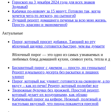
Гороскоп на 3 декабря 2024 года для всех знаков
Зодиака
0
Кабачки по-новому за 15 минут. Готовлю так, когда
хочется чего-то легкого, но сытного
0
Лучший рецепт домашнего печенья за всю мою жизнь.
Просто, красиво и экономично
0
Актуальные
Пирог, который просит добавки. Тающий во рту
яблочный шедевр: готовится быстрее, чем вы думаете
Яблочный пирог — это одно из самых узнаваемых и
любимых блюд домашней кухни, символ уюта, тепла и д
Бисквитный пирог с джемом — просто, но гениально!
Рецепт идеального десерта без раскатки и лишних
хлопот
Пирог, который вас удивит: готовится на сковороде, а по
вкусу – как из печи! Рецепт, который полюбят все
Творожные булочки без дрожжей. Простой рецепт,
который делает их воздушными, как облако
Кабачковый пирог на кефире. Нежный, полезный и
настолько вкусный, что пицца покажется пресной