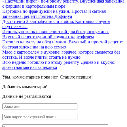
«Пастуший пирог» по-новому рецепту. Вкуснейшая запеканка
с фаршем и картофельным пюре
Картошка по-французски на ужин. Простая и сытная
запеканка: рецепт Гратена Дофинуа
Достаточно 3 картофелины и 2 яйца. Картошка с луком
вкуснее мяса
Использую трюк с овощечисткой для быстрого ужина.
Вкусный рецепт куриной грудки с картофелем
Готовлю капусту на обед и ужин. Вкусный и простой рецепт:
быстрая запеканка на всю семью
Мясо с картофелем в духовке: горячее, которое съедается без
остатка. И возле плиты стоять не нужно
Всю неделю готовлю по этому рецепту. Дешево и вкусно:
ароматная мясная запеканка
Увы, комментариев пока нет. Станьте первым!
Добавить комментарий
Данные не разглашаются