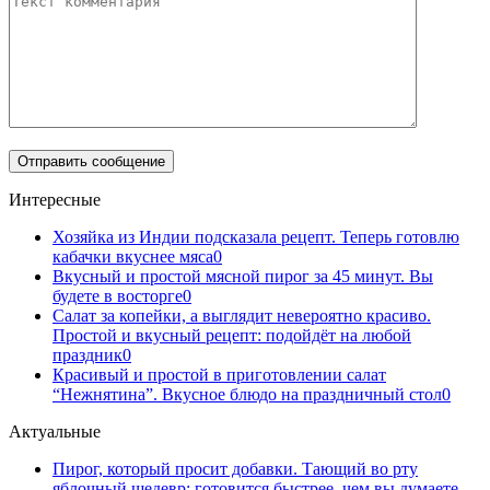
Интересные
Хозяйка из Индии подсказала рецепт. Теперь готовлю
кабачки вкуснее мяса
0
Вкусный и простой мясной пирог за 45 минут. Вы
будете в восторге
0
Салат за копейки, а выглядит невероятно красиво.
Простой и вкусный рецепт: подойдёт на любой
праздник
0
Красивый и простой в приготовлении салат
“Нежнятина”. Вкусное блюдо на праздничный стол
0
Актуальные
Пирог, который просит добавки. Тающий во рту
яблочный шедевр: готовится быстрее, чем вы думаете