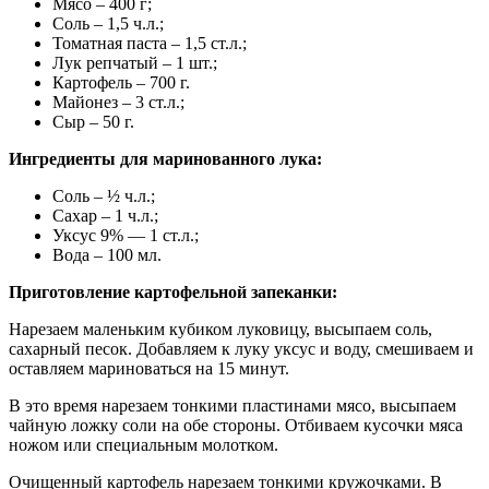
Мясо – 400 г;
Соль – 1,5 ч.л.;
Томатная паста – 1,5 ст.л.;
Лук репчатый – 1 шт.;
Картофель – 700 г.
Майонез – 3 ст.л.;
Сыр – 50 г.
Ингредиенты для маринованного лука:
Соль – ½ ч.л.;
Сахар – 1 ч.л.;
Уксус 9% — 1 ст.л.;
Вода – 100 мл.
Приготовление картофельной запеканки:
Нарезаем маленьким кубиком луковицу, высыпаем соль,
сахарный песок. Добавляем к луку уксус и воду, смешиваем и
оставляем мариноваться на 15 минут.
В это время нарезаем тонкими пластинами мясо, высыпаем
чайную ложку соли на обе стороны. Отбиваем кусочки мяса
ножом или специальным молотком.
Очищенный картофель нарезаем тонкими кружочками. В