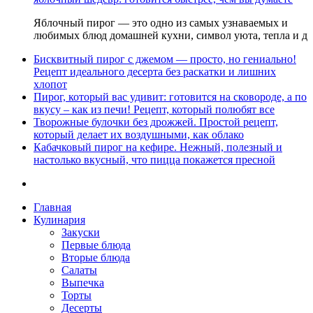
Яблочный пирог — это одно из самых узнаваемых и
любимых блюд домашней кухни, символ уюта, тепла и д
Бисквитный пирог с джемом — просто, но гениально!
Рецепт идеального десерта без раскатки и лишних
хлопот
Пирог, который вас удивит: готовится на сковороде, а по
вкусу – как из печи! Рецепт, который полюбят все
Творожные булочки без дрожжей. Простой рецепт,
который делает их воздушными, как облако
Кабачковый пирог на кефире. Нежный, полезный и
настолько вкусный, что пицца покажется пресной
Главная
Кулинария
Закуски
Первые блюда
Вторые блюда
Салаты
Выпечка
Торты
Десерты