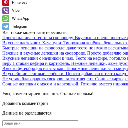
Pinterest
Viber
WhatsApp
Telegram
Вас также может заинтересовать:
Просто наливаю тесто на сковороду. Вкусные и очень простые
Вкуснее настоящих Хачапури. Творожная лепёшка буквально за
Быстрые лепешки на сковороде: даже тесто не нужно раскатыва
Нежные и вкусные лепешки на сковороде. Просто добавляю од
Вкусные лепешки с начинкой к чаю. Тесто на кефире, готовлю 
Беру 1 стакан кефира и картофель. Нежные лепешки, даже духо
Вместо бутербродов на завтрак. Творожные лепешки за 5 минут
Вкуснейшие ленивые лепёшки. Просто добавляю в тесто капус
Не устаю благодарить свекровь за этот рецепт. Сочные картоф
Сочные лепешки с мясом и картошкой. Готовлю вместо пирожко
Увы, комментариев пока нет. Станьте первым!
Добавить комментарий
Данные не разглашаются