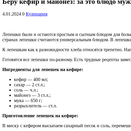
Беру кефир и майонез: за это блюдо муж
4.01.2024
0
Кулинария
Лепешки были и остаются простым и сытным блюдом для большог
странах лепешки считаются универсальным блюдом. В лепешки
К лепешкам как к разновидности хлеба относятся трепетно. Нап
Готовятся все лепешки по-разному. Есть трудные рецепты заме
Ингредиенты для лепешек на кефире:
кефир — 400 мл;
сахар — 2 ст.л.;
соль — ч.л.;
майонез — 3 ст.л.;
мука — 650 г;
разрыхлитель — ст.л.
Приготовление лепешек на кефире:
В миску с кефиром высыпаем сахарный песок и соль, перемеши