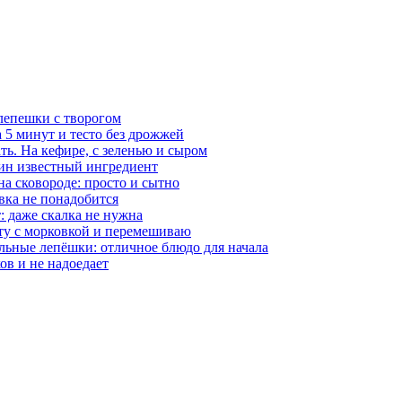
 лепешки с творогом
 5 минут и тесто без дрожжей
ть. На кефире, с зеленью и сыром
ин известный ингредиент
на сковороде: просто и сытно
вка не понадобится
: даже скалка не нужна
ту с морковкой и перемешиваю
ельные лепёшки: отличное блюдо для начала
в и не надоедает