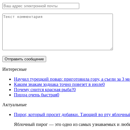
Интересные
Научил турецкий повар: приготовила гору, а съели за 3
Каким знакам зодиака точно повезет в июле
0
Почему снится красная рыба?
0
Пицца очень быстрая
0
Актуальные
Пирог, который просит добавки. Тающий во рту яблочный
Яблочный пирог — это одно из самых узнаваемых и люби