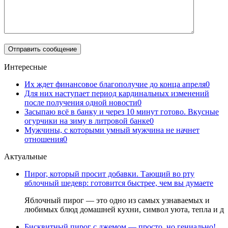
Интересные
Их ждет финансовое благополучие до конца апреля
0
Для них наступает период кардинальных изменений
после получения одной новости
0
Засыпаю всё в банку и через 10 минут готово. Вкусные
огурчики на зиму в литровой банке
0
Мужчины, с которыми умный мужчина не начнет
отношения
0
Актуальные
Пирог, который просит добавки. Тающий во рту
яблочный шедевр: готовится быстрее, чем вы думаете
Яблочный пирог — это одно из самых узнаваемых и
любимых блюд домашней кухни, символ уюта, тепла и д
Бисквитный пирог с джемом — просто, но гениально!