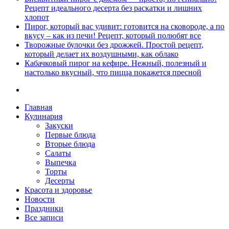
Рецепт идеального десерта без раскатки и лишних
хлопот
Пирог, который вас удивит: готовится на сковороде, а по
вкусу – как из печи! Рецепт, который полюбят все
Творожные булочки без дрожжей. Простой рецепт,
который делает их воздушными, как облако
Кабачковый пирог на кефире. Нежный, полезный и
настолько вкусный, что пицца покажется пресной
Главная
Кулинария
Закуски
Первые блюда
Вторые блюда
Салаты
Выпечка
Торты
Десерты
Красота и здоровье
Новости
Праздники
Все записи