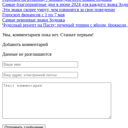
Самые благоприятные дни в июне 2024 для каждого знака Зоди
Эти знаки скорее умрут, чем извинятся за свое поведение
Гороскоп финансов с 1 по 7 мая
Самые ревнивые знаки Зодиака
Чудесный рецепт на Пасху: печеный террин с яйцом, брокколи,
Увы, комментариев пока нет. Станьте первым!
Добавить комментарий
Данные не разглашаются