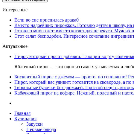
Интересные
Если во сне приснилась драка
0
Вместо надоевших пирожков. Готовлю детям в школу, на 
Готовлю много лет: вместо котлет для перекуса. Муж их 
Этот салат бесподобен. Интересное сочетание ингредиен
Актуальные
Пирог, который просит добавки. Тающий во рту яблочный
Яблочный пирог — это одно из самых узнаваемых и люби
Бисквитный пирог с джемом — просто, но гениально! Рец
Пирог, который вас удивит: готовится на сковороде, а по 
Творожные булочки без дрожжей. Простой рецепт, которы
Кабачковый пирог на кефире. Нежный, полезный и насто
Главная
Кулинария
Закуски
Первые блюда