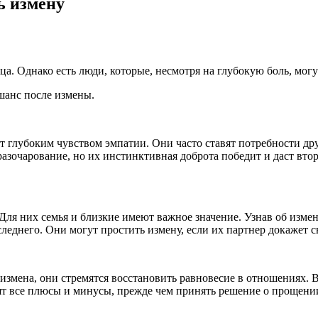
ь измену
ца. Однако есть люди, которые, несмотря на глубокую боль, могу
 шанс после измены.
 глубоким чувством эмпатии. Они часто ставят потребности др
азочарование, но их инстинктивная доброта победит и даст вто
Для них семья и близкие имеют важное значение. Узнав об изме
следнего. Они могут простить измену, если их партнер докажет 
измена, они стремятся восстановить равновесие в отношениях. В
сят все плюсы и минусы, прежде чем принять решение о прощени