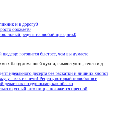
пикник и в дорогу
0
просто обожает
0
тов: новый рецепт на любой праздник
0
 шедевр: готовится быстрее, чем вы думаете
мых блюд домашней кухни, символ уюта, тепла и д
епт идеального десерта без раскатки и лишних хлопот
вкусу – как из печи! Рецепт, который полюбят все
й делает их воздушными, как облако
лько вкусный, что пицца покажется пресной