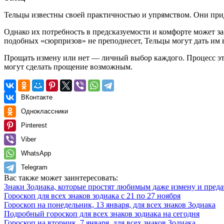
Тельцы известны своей практичностью и упрямством. Они прид
Однако их потребность в предсказуемости и комфорте может за
подобных «сюрпризов» не преподнесет, Тельцы могут дать им 
Прощать измену или нет — личный выбор каждого. Процесс этот
могут сделать прощение возможным.
ВКонтакте
Одноклассники
Pinterest
Viber
WhatsApp
Telegram
Вас также может заинтересовать:
Знаки Зодиака, которые простят любимым даже измену и преда
Гороскоп для всех знаков зодиака с 21 по 27 ноября
Гороскоп на понедельник, 13 января, для всех знаков Зодиака
Подробный гороскоп для всех знаков зодиака на сегодня
Гороскоп на вторник, 7 января, для всех знаков Зодиака