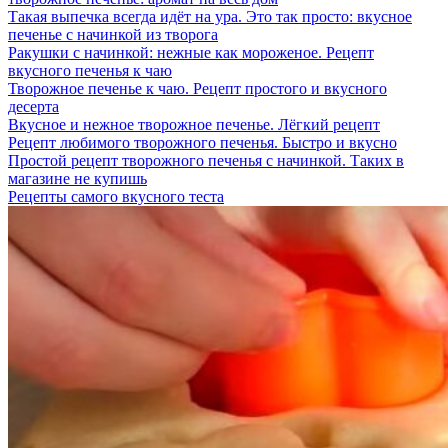
Такая выпечка всегда идёт на ура. Это так просто: вкусное
печенье с начинкой из творога
Ракушки с начинкой: нежные как мороженое. Рецепт
вкусного печенья к чаю
Творожное печенье к чаю. Рецепт простого и вкусного
десерта
Вкусное и нежное творожное печенье. Лёгкий рецепт
Рецепт любимого творожного печенья. Быстро и вкусно
Простой рецепт творожного печенья с начинкой. Таких в
магазине не купишь
Рецепты самого вкусного теста