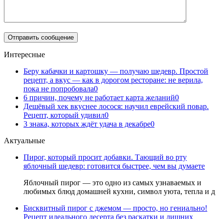
Интересные
Беру кабачки и картошку — получаю шедевр. Простой
рецепт, а вкус — как в дорогом ресторане: не верила,
пока не попробовала
0
6 причин, почему не работает карта желаний
0
Дешёвый хек вкуснее лосося: научил еврейский повар.
Рецепт, который удивил
0
3 знака, которых ждёт удача в декабре
0
Актуальные
Пирог, который просит добавки. Тающий во рту
яблочный шедевр: готовится быстрее, чем вы думаете
Яблочный пирог — это одно из самых узнаваемых и
любимых блюд домашней кухни, символ уюта, тепла и д
Бисквитный пирог с джемом — просто, но гениально!
Рецепт идеального десерта без раскатки и лишних