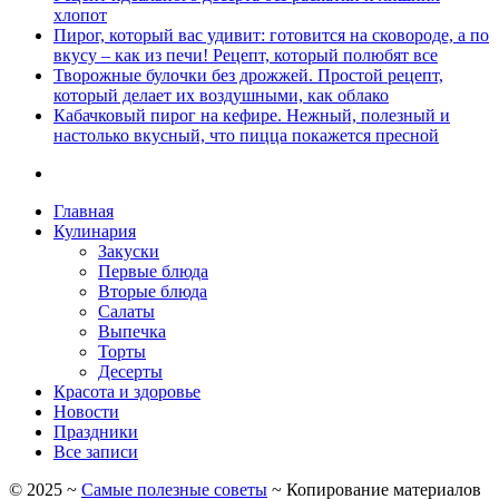
хлопот
Пирог, который вас удивит: готовится на сковороде, а по
вкусу – как из печи! Рецепт, который полюбят все
Творожные булочки без дрожжей. Простой рецепт,
который делает их воздушными, как облако
Кабачковый пирог на кефире. Нежный, полезный и
настолько вкусный, что пицца покажется пресной
Главная
Кулинария
Закуски
Первые блюда
Вторые блюда
Салаты
Выпечка
Торты
Десерты
Красота и здоровье
Новости
Праздники
Все записи
©
2025
~
Самые полезные советы
~ Копирование материалов