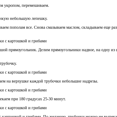
ым укропом, перемешиваем.
онкую небольшую лепешку.
аем пополам все. Снова смазываем маслом, складываем еще раз
ьшой прямоугольник. Делим прямоугольники надвое, на одну и
трубочку.
аем на верхушке каждой трубочки небольшие надрезы.
каем при 180 градусах 25-30 минут.
с картошкой и грибами. По желанию, трубочки можно не выпекат