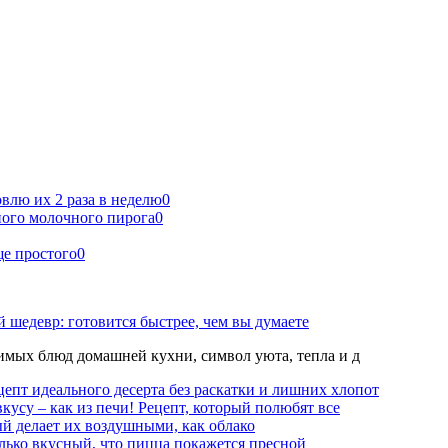
овлю их 2 раза в неделю
0
ного молочного пирога
0
ще простого
0
 шедевр: готовится быстрее, чем вы думаете
мых блюд домашней кухни, символ уюта, тепла и д
епт идеального десерта без раскатки и лишних хлопот
вкусу – как из печи! Рецепт, который полюбят все
й делает их воздушными, как облако
лько вкусный, что пицца покажется пресной