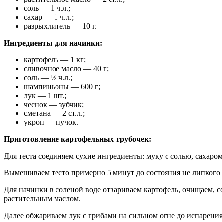
соль — 1 ч.л.;
сахар — 1 ч.л.;
разрыхлитель — 10 г.
Ингредиенты для начинки:
картофель — 1 кг;
сливочное масло — 40 г;
соль — ⅓ ч.л.;
шампиньоны — 600 г;
лук — 1 шт.;
чеснок — зубчик;
сметана — 2 ст.л.;
укроп — пучок.
Приготовление картофельных трубочек:
Для теста соединяем сухие ингредиенты: муку с солью, сахаро
Вымешиваем тесто примерно 5 минут до состояния не липкого э
Для начинки в соленой воде отвариваем картофель, очищаем, с
растительным маслом.
Далее обжариваем лук с грибами на сильном огне до испарения