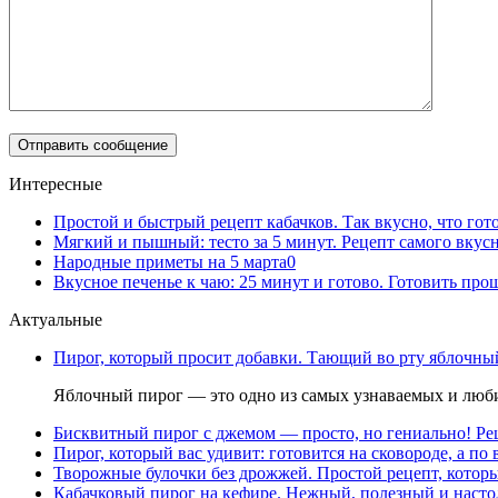
Интересные
Простой и быстрый рецепт кабачков. Так вкусно, что гот
Мягкий и пышный: тесто за 5 минут. Рецепт самого вкус
Народные приметы на 5 марта
0
Вкусное печенье к чаю: 25 минут и готово. Готовить про
Актуальные
Пирог, который просит добавки. Тающий во рту яблочный
Яблочный пирог — это одно из самых узнаваемых и люби
Бисквитный пирог с джемом — просто, но гениально! Рец
Пирог, который вас удивит: готовится на сковороде, а по 
Творожные булочки без дрожжей. Простой рецепт, которы
Кабачковый пирог на кефире. Нежный, полезный и насто