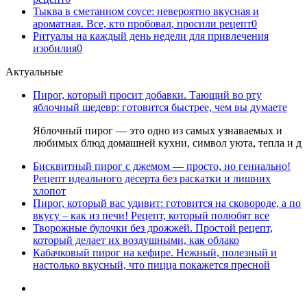
Тыква в сметанном соусе: невероятно вкусная и
ароматная. Все, кто пробовал, просили рецепт
0
Ритуалы на каждый день недели для привлечения
изобилия
0
Актуальные
Пирог, который просит добавки. Тающий во рту
яблочный шедевр: готовится быстрее, чем вы думаете
Яблочный пирог — это одно из самых узнаваемых и
любимых блюд домашней кухни, символ уюта, тепла и д
Бисквитный пирог с джемом — просто, но гениально!
Рецепт идеального десерта без раскатки и лишних
хлопот
Пирог, который вас удивит: готовится на сковороде, а по
вкусу – как из печи! Рецепт, который полюбят все
Творожные булочки без дрожжей. Простой рецепт,
который делает их воздушными, как облако
Кабачковый пирог на кефире. Нежный, полезный и
настолько вкусный, что пицца покажется пресной