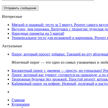
Интересные
Мягкий и пышный: тесто за 5 минут. Рецепт самого вкус
Вкуснее, чем пирожки. Ватрушки с творогом: чудесная 
Народные приметы на 5 марта
0
Универсальное тесто для пельменей и вареников. Рецеп
Актуальные
Пирог, который просит добавки. Тающий во рту яблочный
Яблочный пирог — это одно из самых узнаваемых и люби
Бисквитный пирог с джемом — просто, но гениально! Рец
Пирог, который вас удивит: готовится на сковороде, а по 
Творожные булочки без дрожжей. Простой рецепт, которы
Кабачковый пирог на кефире. Нежный, полезный и насто
Главная
Кулинария