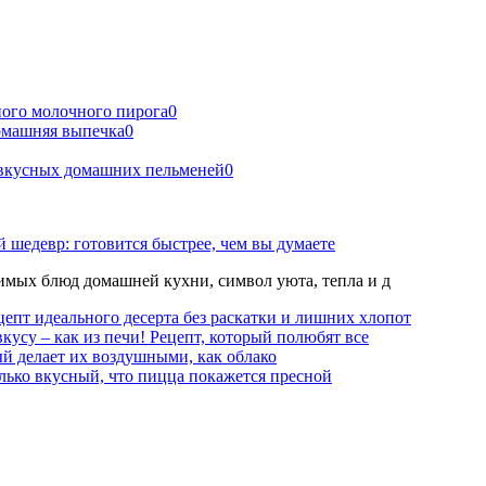
ного молочного пирога
0
домашняя выпечка
0
т вкусных домашних пельменей
0
 шедевр: готовится быстрее, чем вы думаете
мых блюд домашней кухни, символ уюта, тепла и д
епт идеального десерта без раскатки и лишних хлопот
вкусу – как из печи! Рецепт, который полюбят все
й делает их воздушными, как облако
лько вкусный, что пицца покажется пресной