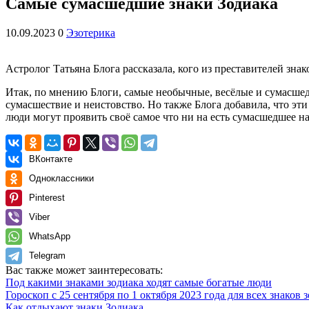
Самые сумасшедшие знаки Зодиака
10.09.2023
0
Эзотерика
Астролог Татьяна Блога рассказала, кого из преставителей з
Итак, по мнению Блоги, самые необычные, весёлые и сумасшед
сумасшествие и неистовство. Но также Блога добавила, что эти 
люди могут проявить своё самое что ни на есть сумасшедшее на
ВКонтакте
Одноклассники
Pinterest
Viber
WhatsApp
Telegram
Вас также может заинтересовать:
Под какими знаками зодиака ходят самые богатые люди
Гороскоп с 25 сентября по 1 октября 2023 года для всех знаков 
Как отдыхают знаки Зодиака