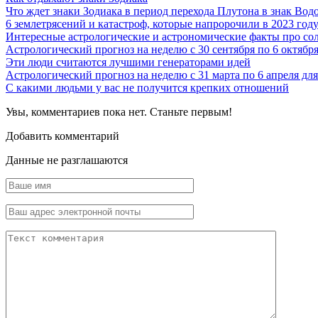
Что ждет знаки Зодиака в период перехода Плутона в знак Вод
6 землетрясений и катастроф, которые напророчили в 2023 год
Интересные астрологические и астрономические факты про со
Астрологический прогноз на неделю с 30 сентября по 6 октябр
Эти люди считаются лучшими генераторами идей
Астрологический прогноз на неделю с 31 марта по 6 апреля для
С какими людьми у вас не получится крепких отношений
Увы, комментариев пока нет. Станьте первым!
Добавить комментарий
Данные не разглашаются