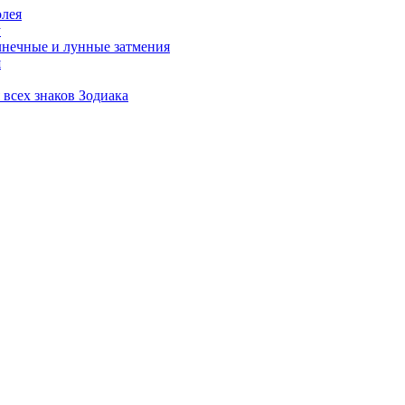
олея
у
лнечные и лунные затмения
я
 всех знаков Зодиака