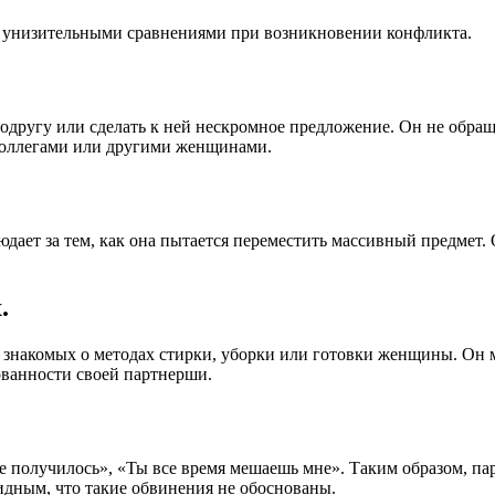
и унизительными сравнениями при возникновении конфликта.
другу или сделать к ней нескромное предложение. Он не обращ
 коллегами или другими женщинами.
дает за тем, как она пытается переместить массивный предмет. 
.
 знакомых о методах стирки, уборки или готовки женщины. Он 
ованности своей партнерши.
е получилось», «Ты все время мешаешь мне». Таким образом, пар
видным, что такие обвинения не обоснованы.