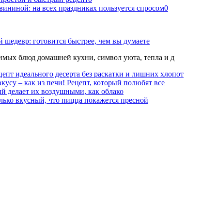
вининой: на всех праздниках пользуется спросом
0
 шедевр: готовится быстрее, чем вы думаете
мых блюд домашней кухни, символ уюта, тепла и д
епт идеального десерта без раскатки и лишних хлопот
вкусу – как из печи! Рецепт, который полюбят все
й делает их воздушными, как облако
лько вкусный, что пицца покажется пресной