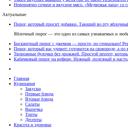
Невероятно сочное и вкусное мясо. «Медвежья лапа» со с
Актуальные
Пирог, который просит добавки. Тающий во рту яблочный
Яблочный пирог — это одно из самых узнаваемых и люби
Бисквитный пирог с джемом — просто, но гениально! Рец
Пирог, который вас удивит: готовится на сковороде, а по 
Творожные булочки без дрожжей. Простой рецепт, которы
Кабачковый пирог на кефире. Нежный, полезный и насто
Главная
Кулинария
Закуски
Первые блюда
Вторые блюда
Салаты
Выпечка
Торты
Десерты
Красота и здоровье