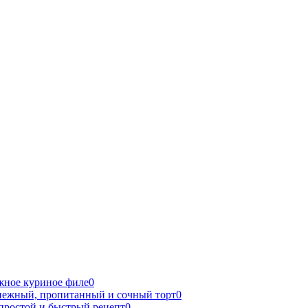
ежное куриное филе
0
нежный, пропитанный и сочный торт
0
 простой и быстрый рецепт
0