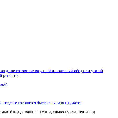
икогда не готовили: вкусный и полезный обед или ужин
0
й рецепт
0
чаю
0
 шедевр: готовится быстрее, чем вы думаете
мых блюд домашней кухни, символ уюта, тепла и д