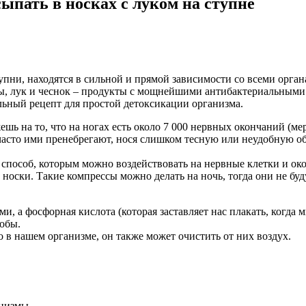
сыпать в носках с луком на ступне
тупни, находятся в сильной и прямой зависимости со всеми орга
ны, лук и чеснок – продукты с мощнейшими антибактериальными 
льный рецепт для простой детоксикации организма.
ешь на то, что на ногах есть около 7 000 нервных окончаний (м
 часто ими пренебрегают, нося слишком тесную или неудобную о
способ, которым можно воздействовать на нервные клетки и окон
оски. Такие компрессы можно делать на ночь, тогда они не буду
и, а фосфорная кислота (которая заставляет нас плакать, когда
робы.
о в нашем организме, он также может очистить от них воздух.
анизмы.