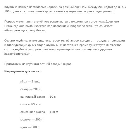
Клубника как вид появилась в Европе, по разным оценкам, между 200 годом до н. э. и
100 годом н. э., хотя точная дата остается предметом споров среди ученых.
Первые упоминания о клубнике встречаются в письменных источниках Древнего
Рима, где она была известна под названием «fragaria vesca», что означает
«благоухающая съедобная».
Однако клубника в том виде, в котором мы её знаем сегодня, — результат селекции
и гибридизации диких видов клубники.
В настоящее время существует множество
сортов клубники, которые отличаются размером, цветом, вкусом и другими
характеристиками.
Приготовим из клубники летний сладкий пирог.
Ингредиенты для теста:
яйца — 3 шт.;
сахар — 200 г;
ванильный сахар — 10 г;
соль – 1/3 ч. л.;
сливочное масло — 120 г;
молоко — 200 г;
мука — 380 г;