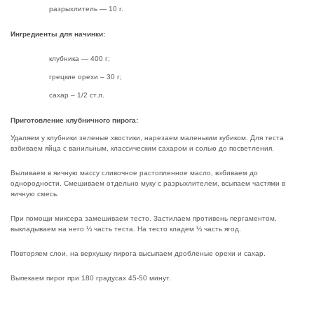
разрыхлитель — 10 г.
Ингредиенты для начинки:
клубника — 400 г;
грецкие орехи – 30 г;
сахар – 1/2 ст.л.
Приготовление клубничного пирога:
Удаляем у клубники зеленые хвостики, нарезаем маленьким кубиком. Для теста
взбиваем яйца с ванильным, классическим сахаром и солью до посветления.
Выливаем в яичную массу сливочное растопленное масло, взбиваем до
однородности. Смешиваем отдельно муку с разрыхлителем, всыпаем частями в
яичную смесь.
При помощи миксера замешиваем тесто. Застилаем противень пергаментом,
выкладываем на него ⅓ часть теста. На тесто кладем ⅓ часть ягод.
Повторяем слои, на верхушку пирога высыпаем дробленые орехи и сахар.
Выпекаем пирог при 180 градусах 45-50 минут.