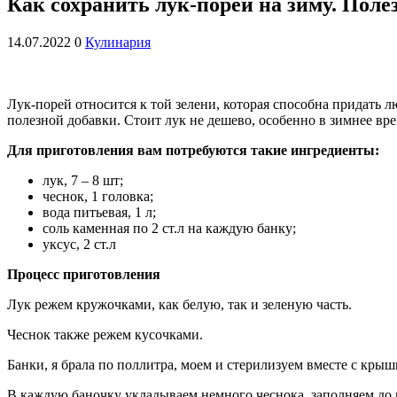
Как сохранить лук-порей на зиму. Пол
14.07.2022
0
Кулинария
Лук-порей относится к той зелени, которая способна придать 
полезной добавки. Стоит лук не дешево, особенно в зимнее врем
Для приготовления вам потребуются такие ингредиенты:
лук, 7 – 8 шт;
чеснок, 1 головка;
вода питьевая, 1 л;
соль каменная по 2 ст.л на каждую банку;
уксус, 2 ст.л
Процесс приготовления
Лук режем кружочками, как белую, так и зеленую часть.
Чеснок также режем кусочками.
Банки, я брала по поллитра, моем и стерилизуем вместе с крыш
В каждую баночку укладываем немного чеснока, заполняем до 