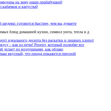
помидоры на зиму наши прабабушки
0
з кабачков и капусты
0
 шедевр: готовится быстрее, чем вы думаете
мых блюд домашней кухни, символ уюта, тепла и д
епт идеального десерта без раскатки и лишних хлопот
вкусу – как из печи! Рецепт, который полюбят все
й делает их воздушными, как облако
лько вкусный, что пицца покажется пресной