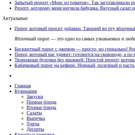
Забытый рецепт «Морс из томатов». Так заготавливали 
Рецепт, которому меня научила бабушка. Вкусный салат и
Актуальные
Пирог, который просит добавки. Тающий во рту яблочный
Яблочный пирог — это одно из самых узнаваемых и люби
Бисквитный пирог с джемом — просто, но гениально! Рец
Пирог, который вас удивит: готовится на сковороде, а по 
Творожные булочки без дрожжей. Простой рецепт, которы
Кабачковый пирог на кефире. Нежный, полезный и насто
Главная
Кулинария
Закуски
Первые блюда
Вторые блюда
Салаты
Выпечка
Торты
Десерты
Красота и здоровье