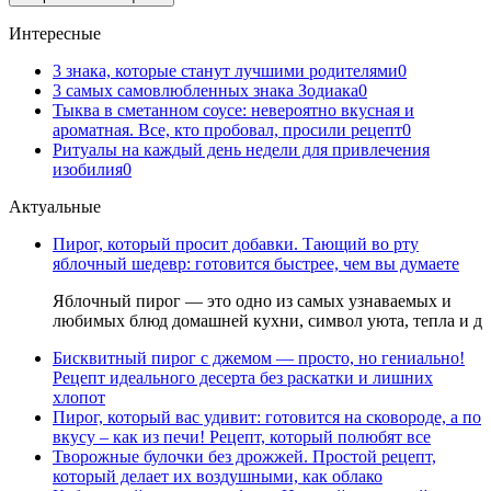
Интересные
3 знака, которые станут лучшими родителями
0
3 самых самовлюбленных знака Зодиака
0
Тыква в сметанном соусе: невероятно вкусная и
ароматная. Все, кто пробовал, просили рецепт
0
Ритуалы на каждый день недели для привлечения
изобилия
0
Актуальные
Пирог, который просит добавки. Тающий во рту
яблочный шедевр: готовится быстрее, чем вы думаете
Яблочный пирог — это одно из самых узнаваемых и
любимых блюд домашней кухни, символ уюта, тепла и д
Бисквитный пирог с джемом — просто, но гениально!
Рецепт идеального десерта без раскатки и лишних
хлопот
Пирог, который вас удивит: готовится на сковороде, а по
вкусу – как из печи! Рецепт, который полюбят все
Творожные булочки без дрожжей. Простой рецепт,
который делает их воздушными, как облако