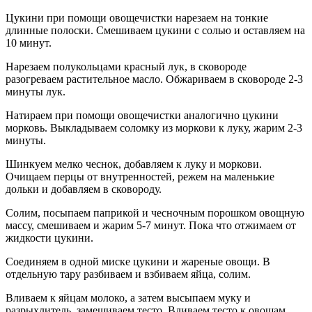
Цукини при помощи овощечистки нарезаем на тонкие
длинные полоски. Смешиваем цукини с солью и оставляем на
10 минут.
Нарезаем полукольцами красный лук, в сковороде
разогреваем растительное масло. Обжариваем в сковороде 2-3
минуты лук.
Натираем при помощи овощечистки аналогично цукини
морковь. Выкладываем соломку из моркови к луку, жарим 2-3
минуты.
Шинкуем мелко чеснок, добавляем к луку и моркови.
Очищаем перцы от внутренностей, режем на маленькие
дольки и добавляем в сковороду.
Солим, посыпаем паприкой и чесночным порошком овощную
массу, смешиваем и жарим 5-7 минут. Пока что отжимаем от
жидкости цукини.
Соединяем в одной миске цукини и жареные овощи. В
отдельную тару разбиваем и взбиваем яйца, солим.
Вливаем к яйцам молоко, а затем высыпаем муку и
разрыхлитель, замешиваем тесто. Вливаем тесто к овощам,