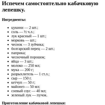
Испечем самостоятельно кабачковую
лепешку.
Ингредиенты:
цукини — 2 шт.;
соль — ½ ч.л.;
лук красный — 1 шт.;
морковь — шт.;
чеснок — 3 зубчика;
болгарский перец — 2 шт.;
паприка;
чесночный порошок;
яйца — 3 шт.;
молоко — 250 мл;
мука — 200 г;
разрыхлитель — 1 ст.л.;
сыр — 150 г.
кетчуп — 50 г;
майонез — 50 мл;
соевый соус — 40 мл;
зеленый лук — пучок.
Приготовление кабачковой лепешки: