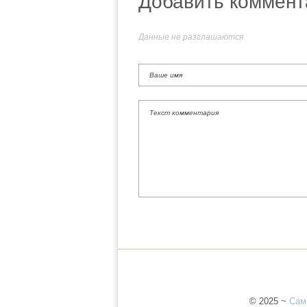
Добавить коммент
Данные не разглашаются
©
2025
~
Сам