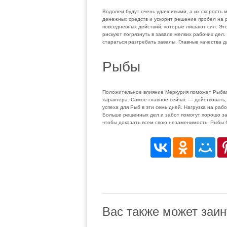
Водолеи будут очень удачливыми, а их скорость 
денежных средств и ускорит решение пробел на р
повседневных действий, которые лишают сил. Это
рискуют погрязнуть в завале мелких рабочих дел
стараться разгребать завалы. Главные качества 
Рыбы
Положительное влияние Меркурия поможет Рыбам,
характера. Самое главное сейчас — действовать, 
успеха для Рыб в эти семь дней. Нагрузка на раб
Больше решенных дел и забот помогут хорошо за
чтобы доказать всем свою незаменимость. Рыбы б
Вас также может заин