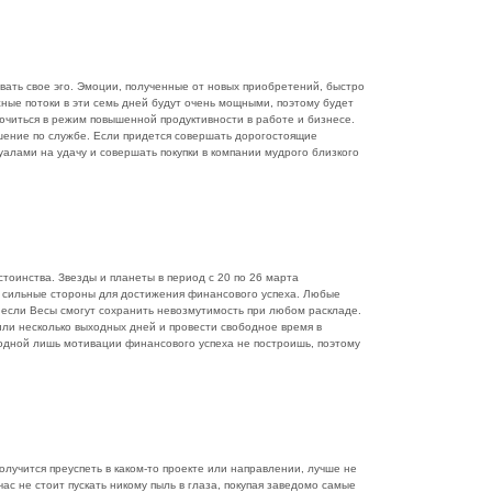
вать свое эго. Эмоции, полученные от новых приобретений, быстро
жные потоки в эти семь дней будут очень мощными, поэтому будет
ючиться в режим повышенной продуктивности в работе и бизнесе.
шение по службе. Если придется совершать дорогостоящие
алами на удачу и совершать покупки в компании мудрого близкого
стоинства. Звезды и планеты в период с 20 по 26 марта
и сильные стороны для достижения финансового успеха. Любые
 если Весы смогут сохранить невозмутимость при любом раскладе.
или несколько выходных дней и провести свободное время в
 одной лишь мотивации финансового успеха не построишь, поэтому
олучится преуспеть в каком-то проекте или направлении, лучше не
час не стоит пускать никому пыль в глаза, покупая заведомо самые