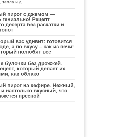
 тепла и д
ый пирог с джемом —
о гениально! Рецепт
о десерта без раскатки и
лопот
торый вас удивит: готовится
де, а по вкусу – как из печи!
оторый полюбят все
е булочки без дрожжей.
ецепт, который делает их
ми, как облако
ый пирог на кефире. Нежный,
и настолько вкусный, что
ажется пресной