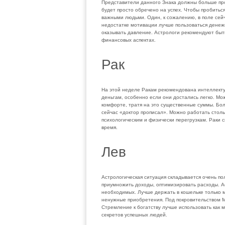
Представители данного Знака должны больше проя
будет просто обречено на успех. Чтобы пробитьс
важными людьми. Один, к сожалению, в поле сейч
недостатке мотивации лучше пользоваться дене
оказывать давление. Астрологи рекомендуют быт
финансовых аспектах.
Рак
На этой неделе Ракам рекомендована интеллекту
деньгам, особенно если они достались легко. Мо
комфорте, тратя на это существенные суммы. Бол
сейчас «доктор прописал». Можно работать стольк
психологическим и физически перегрузкам. Раки с
время.
Лев
Астрологическая ситуация складывается очень пол
приумножить доходы, оптимизировать расходы. А
необходимых. Лучше держать в кошельке только 
ненужные приобретения. Под покровительством М
Стремление к богатству лучше использовать как 
секретов успешных людей.