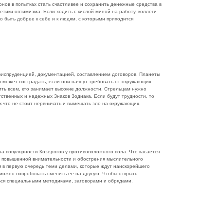
нов в попытках стать счастливее и сохранить денежные средства в
етики оптимизма. Если ходить с кислой миной на работу, коллеги
о быть добрее к себе и к людям, с которыми приходится
юриспруденцией, документацией, составлением договоров. Планеты
в может пострадать, если они начнут требовать от окружающих
ить всем, кто занимает высокие должности. Стрельцам нужно
ственных и надежных Знаков Зодиака. Если будут трудности, то
к что не стоит нервничать и вымещать зло на окружающих.
а популярности Козерогов у противоположного пола. Что касается
за повышенной внимательности и обострения мыслительного
я в первую очередь теми делами, которые ждут наискорейшего
 можно попробовать сменить ее на другую. Чтобы открыть
ся специальными методиками, заговорами и обрядами.