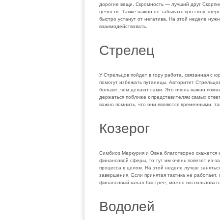
дорогие вещи. Скромность — лучший друг Скорпио
целости. Также важно не забывать про силу энерг
быстро устанут от негатива. На этой неделе нужн
взаимодействовать.
Стрелец
У Стрельцов пойдет в гору работа, связанная с 
помогут избежать путаницы. Авторитет Стрельцо
больше, чем делают сами. Это очень важно помн
держаться поближе к представителям самых ответ
важно помнить, что они являются временными, та
Козерог
Симбиоз Меркурия и Овна благотворно скажется н
финансовой сферы, то тут им очень повезет из-
процесса в целом. На этой неделе лучше занятьс
завершения. Если принятая тактика не работает,
финансовый канал быстрее, можно воспользовать
Водолей