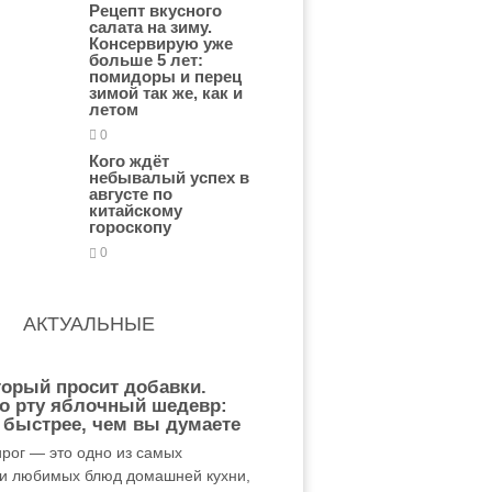
Рецепт вкусного
салата на зиму.
Консервирую уже
больше 5 лет:
помидоры и перец
зимой так же, как и
летом
0
Кого ждёт
небывалый успех в
августе по
китайскому
гороскопу
0
АКТУАЛЬНЫЕ
торый просит добавки.
о рту яблочный шедевр:
 быстрее, чем вы думаете
рог — это одно из самых
и любимых блюд домашней кухни,