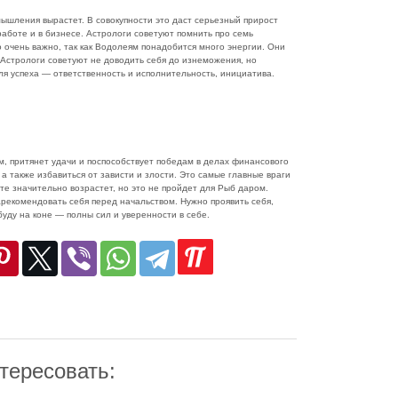
мышления вырастет. В совокупности это даст серьезный прирост
аботе и в бизнесе. Астрологи советуют помнить про семь
 очень важно, так как Водолеям понадобится много энергии. Они
. Астрологи советуют не доводить себя до изнеможения, но
для успеха — ответственность и исполнительность, инициатива.
 притянет удачи и поспособствует победам в делах финансового
а также избавиться от зависти и злости. Это самые главные враги
оте значительно возрастет, но это не пройдет для Рыб даром.
рекомендовать себя перед начальством. Нужно проявить себя,
уду на коне — полны сил и уверенности в себе.
тересовать: