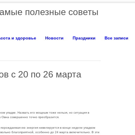
амые полезные советы
сота и здоровье
Новости
Праздники
Все записи
в с 20 по 26 марта
ном упадке. Назвать его мощным тоже нельзя, но ситуация в
к Овна совершенно точно преобразится.
о порождаемая ею энергия нивелируется в конце недели упадком
вольно благоприятной, особенно до 24 марта включительно. В эти