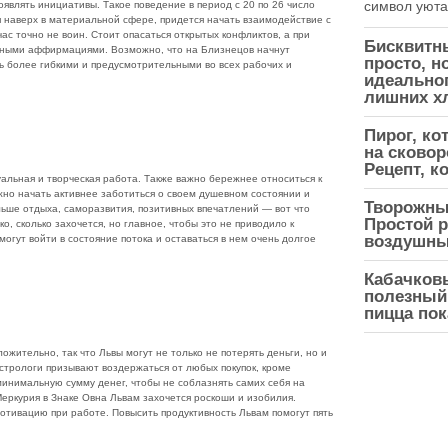
символ уюта,
влять инициативы. Такое поведение в период с 20 по 26 число
я наверх в материальной сфере, придется начать взаимодействие с
ас точно не воин. Стоит опасаться открытых конфликтов, а при
Бисквитн
жными аффирмациями. Возможно, что на Близнецов начнут
просто, н
ь более гибкими и предусмотрительными во всех рабочих и
идеальног
лишних х
Пирог, ко
на сковоро
Рецепт, к
альная и творческая работа. Также важно бережнее относиться к
жно начать активнее заботиться о своем душевном состоянии и
Творожны
ьше отдыха, саморазвития, позитивных впечатлений — вот что
Простой р
о, сколько захочется, но главное, чтобы это не приводило к
воздушны
могут войти в состояние потока и оставаться в нем очень долгое
Кабачков
полезный 
пицца пок
ожительно, так что Львы могут не только не потерять деньги, но и
стрологи призывают воздержаться от любых покупок, кроме
минимальную сумму денег, чтобы не соблазнять самих себя на
еркурия в Знаке Овна Львам захочется роскоши и изобилия.
мотивацию при работе. Повысить продуктивность Львам помогут пять