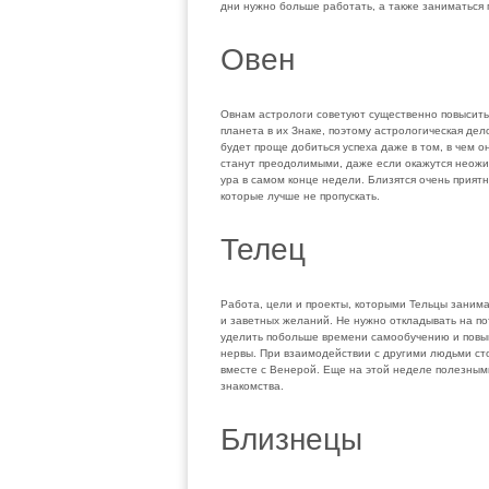
дни нужно больше работать, а также заниматься 
Овен
Овнам астрологи советуют существенно повысить
планета в их Знаке, поэтому астрологическая дел
будет проще добиться успеха даже в том, в чем о
станут преодолимыми, даже если окажутся неожи
ура в самом конце недели. Близятся очень приятн
которые лучше не пропускать.
Телец
Работа, цели и проекты, которыми Тельцы занима
и заветных желаний. Не нужно откладывать на по
уделить побольше времени самообучению и повыш
нервы. При взаимодействии с другими людьми стои
вместе с Венерой. Еще на этой неделе полезными
знакомства.
Близнецы