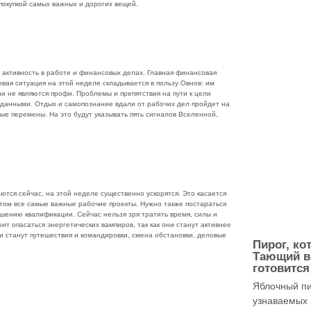
покупкой самых важных и дорогих вещей.
 активность в работе и финансовых делах. Главная финансовая
овая ситуация на этой неделе складывается в пользу Овнов: им
ни не являются профи. Проблемы и препятствия на пути к цели
данными. Отдых и самопознание вдали от рабочих дел пройдет на
ые перемены. На это будут указывать пять сигналов Вселенной,
ются сейчас, на этой неделе существенно ускорятся. Это касается
том все самые важные рабочие проекты. Нужно также постараться
ению квалификации. Сейчас нельзя зря тратить время, силы и
т опасаться энергетических вампиров, так как они станут активнее
 станут путешествия и командировки, смена обстановки, деловые
Пирог, ко
Тающий в
готовится
Яблочный пи
узнаваемых 