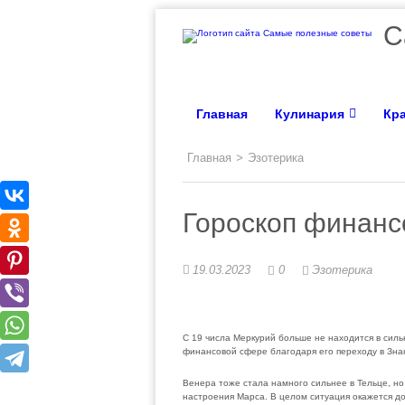
С
Главная
Кулинария
Кра
Главная
>
Эзотерика
Гороскоп финансо
19.03.2023
0
Эзотерика
С 19 числа Меркурий больше не находится в силь
финансовой сфере благодаря его переходу в Зна
Венера тоже стала намного сильнее в Тельце, н
настроения Марса. В целом ситуация окажется до