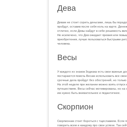
Дева
Девам не стоит сорить деньгами, лишь бы порадо
пройдут, оставив после себя ноль на карте. Дене
отлично, если Девы найдут в себе решимость вкл
Не исключено, что Дев ожидает премия или повы
приобретения, лучше пользоваться быстрыми риту
человека.
Весы
У каждого из знаков Зодиака есть свои важные до
постараются помочь Весам использовать все сво
срочные дела пройдут без обострений, но только
На этой неделе при желании можно взять отпуск 
путешествиях. Весы сейчас мотивированы, но на
им нужно быть внимательнее и педантичнее.
Скорпион
Скорпионам стоит бороться с тщеславием. Если п
говорить всем и каждому про свои успехи. Так сей