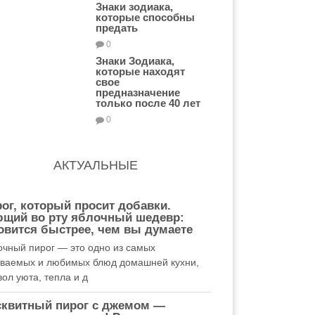
Знаки зодиака,
которые способны
предать
0
Знаки Зодиака,
которые находят
свое
предназначение
только после 40 лет
0
АКТУАЛЬНЫЕ
ог, который просит добавки.
ющий во рту яблочный шедевр:
овится быстрее, чем вы думаете
очный пирог — это одно из самых
аваемых и любимых блюд домашней кухни,
ол уюта, тепла и д
сквитный пирог с джемом —