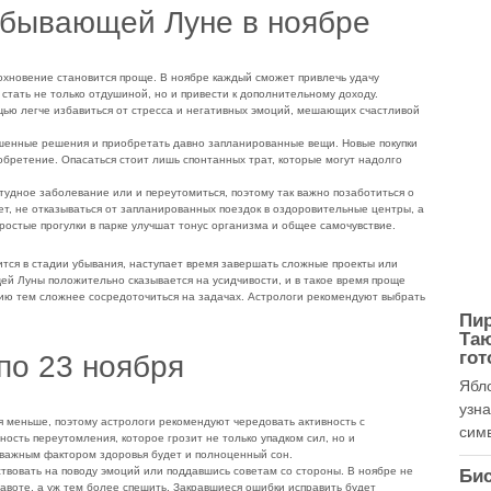
убывающей Луне в ноябре
вдохновение становится проще. В ноябре каждый сможет привлечь удачу
стать не только отдушиной, но и привести к дополнительному доходу.
ощью легче избавиться от стресса и негативных эмоций, мешающих счастливой
енные решения и приобретать давно запланированные вещи. Новые покупки
обретение. Опасаться стоит лишь спонтанных трат, которые могут надолго
студное заболевание или и переутомиться, поэтому так важно позаботиться о
, не отказываться от запланированных поездок в оздоровительные центры, а
ростые прогулки в парке улучшат тонус организма и общее самочувствие.
дится в стадии убывания, наступает время завершать сложные проекты или
й Луны положительно сказывается на усидчивости, и в такое время проще
нию тем сложнее сосредоточиться на задачах. Астрологи рекомендуют выбрать
Пир
Та
гот
 по 23 ноября
Ябл
узн
 меньше, поэтому астрологи рекомендуют чередовать активность с
симв
ность переутомления, которое грозит не только упадком сил, но и
важным фактором здоровья будет и полноценный сон.
твовать на поводу эмоций или поддавшись советам со стороны. В ноябре не
Би
равоте, а уж тем более спешить. Закравшиеся ошибки исправить будет