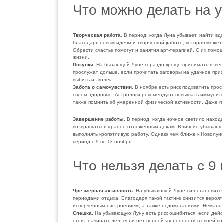
Что можно делать на 
Творческая работа
. В период, когда Луна убывает, найти 
благодаря новым идеям и творческой работе, которая может 
Обрести счастье помогут и занятия арт-терапией. С их пом
жизни.
Покупки.
На бывающей Луне гораздо проще принимать взвеш
прослужат дольше, если прочитать заговоры на удачное при
выбить из колеи.
Забота о самочувствии
. В ноябре есть риск подхватить про
своем здоровые. Астрологи рекомендуют повышать иммунитет
также помнить об умеренной физической активности. Даже п
Завершение работы
. В период, когда ночное светило нахо
возвращаться к ранее отложенным делам. Влияние убывающе
выполнять кропотливую работу. Однако чем ближе к Новолу
период с 9 по 18 ноября.
Что нельзя делать с 9
Чрезмерная активность.
На убывающей Луне сил становится
периодами отдыха. Благодаря такой тактике снизится вероят
испорченным настроением, а также недомоганиями. Немало
Спешка.
На убывающую Луну есть риск ошибиться, если дейс
стоит начинать дел, если нет полной уверенности в своей п