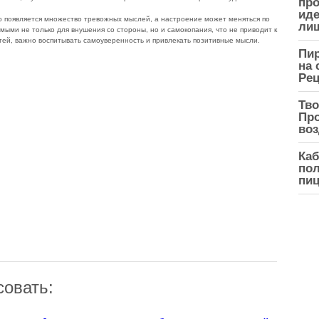
про
иде
о появляется множество тревожных мыслей, а настроение может меняться по
ли
мыми не только для внушения со стороны, но и самокопания, что не приводит к
тей, важно воспитывать самоуверенность и привлекать позитивные мысли.
Пир
на 
Рец
Тво
Про
воз
Каб
пол
пиц
совать: