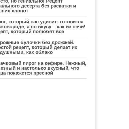
сто, но гениально! Рецепт
ального десерта без раскатки и
шних хлопот
ог, который вас удивит: готовится
сковороде, а по вкусу – как из печи!
епт, который полюбят все
рожные булочки без дрожжей.
стой рецепт, который делает их
душными, как облако
ачковый пирог на кефире. Нежный,
езный и настолько вкусный, что
ца покажется пресной