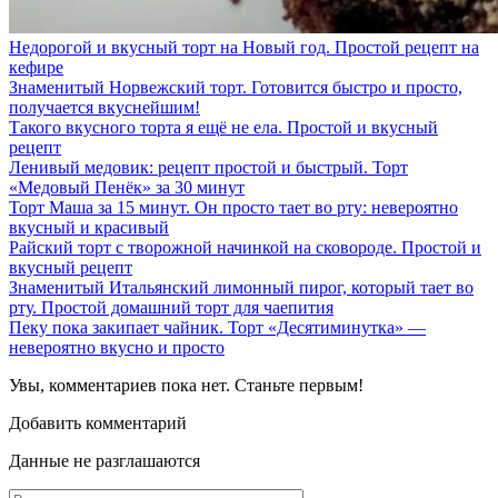
Недорогой и вкусный торт на Новый год. Простой рецепт на
кефире
Знаменитый Норвежский торт. Готовится быстро и просто,
получается вкуснейшим!
Такого вкусного торта я ещё не ела. Простой и вкусный
рецепт
Ленивый медовик: рецепт простой и быстрый. Торт
«Медовый Пенёк» за 30 минут
Торт Маша за 15 минут. Он просто тает во рту: невероятно
вкусный и красивый
Райский торт с творожной начинкой на сковороде. Простой и
вкусный рецепт
Знаменитый Итальянский лимонный пирог, который тает во
рту. Простой домашний торт для чаепития
Пеку пока закипает чайник. Торт «Десятиминутка» —
невероятно вкусно и просто
Увы, комментариев пока нет. Станьте первым!
Добавить комментарий
Данные не разглашаются