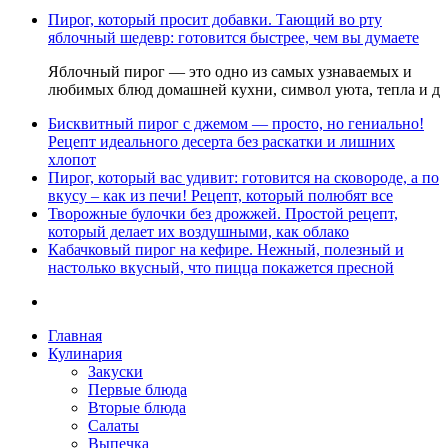
Пирог, который просит добавки. Тающий во рту
яблочный шедевр: готовится быстрее, чем вы думаете
Яблочный пирог — это одно из самых узнаваемых и
любимых блюд домашней кухни, символ уюта, тепла и д
Бисквитный пирог с джемом — просто, но гениально!
Рецепт идеального десерта без раскатки и лишних
хлопот
Пирог, который вас удивит: готовится на сковороде, а по
вкусу – как из печи! Рецепт, который полюбят все
Творожные булочки без дрожжей. Простой рецепт,
который делает их воздушными, как облако
Кабачковый пирог на кефире. Нежный, полезный и
настолько вкусный, что пицца покажется пресной
Главная
Кулинария
Закуски
Первые блюда
Вторые блюда
Салаты
Выпечка