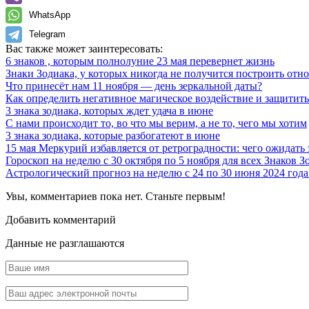
WhatsApp
Telegram
Вас также может заинтересовать:
6 знаков , которым полнолуние 23 мая перевернет жизнь
Знаки Зодиака, у которых никогда не получится построить отн
Что принесёт нам 11 ноября — день зеркальной даты?
Как определить негативное магическое воздействие и защитить
3 знака зодиака, которых ждет удача в июне
С нами происходит то, во что мы верим, а не то, чего мы хотим
3 знака зодиака, которые разбогатеют в июне
15 мая Меркурий избавляется от ретроградности: чего ожидать 
Гороскоп на неделю c 30 октября по 5 ноября для всех Знаков З
Астрологический прогноз на неделю с 24 по 30 июня 2024 года 
Увы, комментариев пока нет. Станьте первым!
Добавить комментарий
Данные не разглашаются