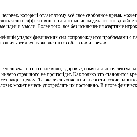
ь человек, который отдает этому всё свое свободное время, може
ить ясно и эффективно, но азартные игры делают это вдвойне э
ые идеи и мысли. Более того, все без исключения азартные игро
ощнейший упадок физических сил сопровождается проблемами с 
я защиты от других жизненных соблазнов и грехов.
е человека, на его силе воли, здоровье, памяти и интеллектуаль
о ничего страшного не произойдет. Как только это становится в
всех чакр в целом. Также очень опасны и энергетические напитк
еловек может начать употреблять их постоянно. В итоге физическа