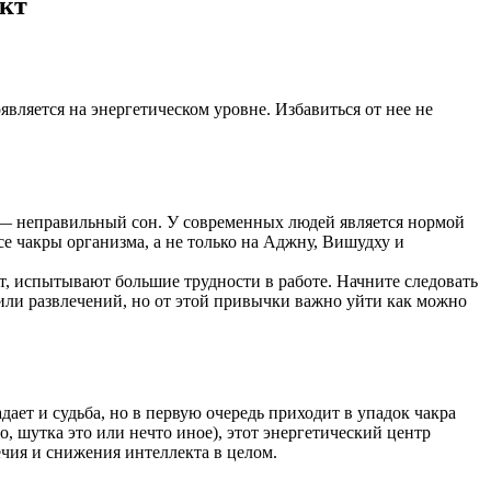
кт
является на энергетическом уровне. Избавиться от нее не
и — неправильный сон. У современных людей является нормой
се чакры организма, а не только на Аджну, Вишудху и
, испытывают большие трудности в работе. Начните следовать
и или развлечений, но от этой привычки важно уйти как можно
адает и судьба, но в первую очередь приходит в упадок чакра
, шутка это или нечто иное), этот энергетический центр
речия и снижения интеллекта в целом.