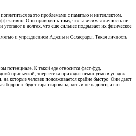
т поплатиться за это проблемами с памятью и интеллектом.
ффективно. Они приводят к тому, что зависимая личность не
ки утопают в долгах, что еще сильнее подрывает их физическое
памятью и упразднением Аджны и Сахасрары. Такая личность
ном потенциале. К такой еде относится фаст-фуд,
редной привычкой, энергетика приходит неминуемо в упадок.
и, на которые человек подсаживается крайне быстро. Они дают
я бодрость будет гарантирована, хоть и не надолго, а вот