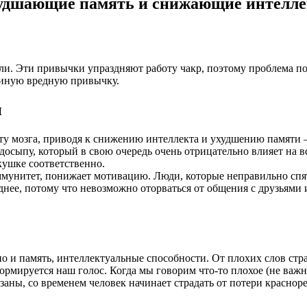
худшающие память и снижающие интелле
али. Эти привычки упраздняют работу чакр, поэтому проблема по
и иную вредную привычку.
п
боту мозга, приводя к снижению интеллекта и ухудшению памят
досыпу, который в свою очередь очень отрицательно влияет на в
кушке соответственно.
мунитет, понижает мотивацию. Люди, которые неправильно спят
озднее, потому что невозможно оторваться от общения с друзьям
, но и память, интеллектуальные способности. От плохих слов стр
рмируется наш голос. Когда мы говорим что-то плохое (не важно
вязаны, со временем человек начинает страдать от потери красно