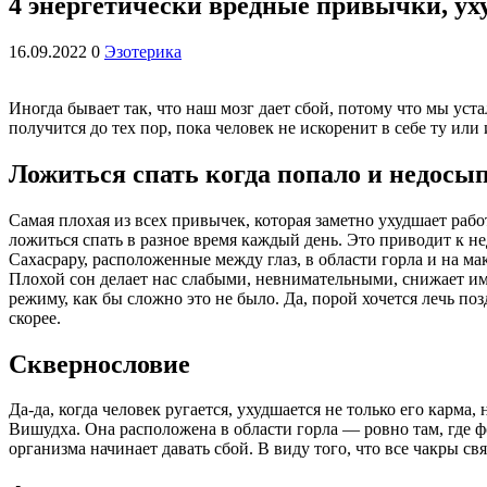
4 энергетически вредные привычки, у
16.09.2022
0
Эзотерика
Иногда бывает так, что наш мозг дает сбой, потому что мы уст
получится до тех пор, пока человек не искоренит в себе ту ил
Ложиться спать когда попало и недосы
Самая плохая из всех привычек, которая заметно ухудшает ра
ложиться спать в разное время каждый день. Это приводит к не
Сахасрару, расположенные между глаз, в области горла и на ма
Плохой сон делает нас слабыми, невнимательными, снижает им
режиму, как бы сложно это не было. Да, порой хочется лечь п
скорее.
Сквернословие
Да-да, когда человек ругается, ухудшается не только его карма
Вишудха. Она расположена в области горла — ровно там, где фо
организма начинает давать сбой. В виду того, что все чакры с