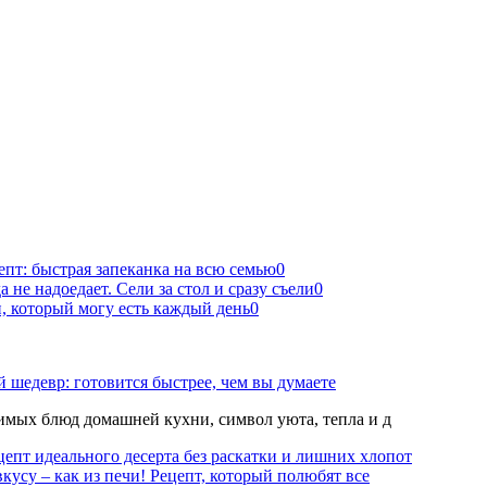
епт: быстрая запеканка на всю семью
0
 не надоедает. Сели за стол и сразу съели
0
 который могу есть каждый день
0
 шедевр: готовится быстрее, чем вы думаете
мых блюд домашней кухни, символ уюта, тепла и д
епт идеального десерта без раскатки и лишних хлопот
вкусу – как из печи! Рецепт, который полюбят все