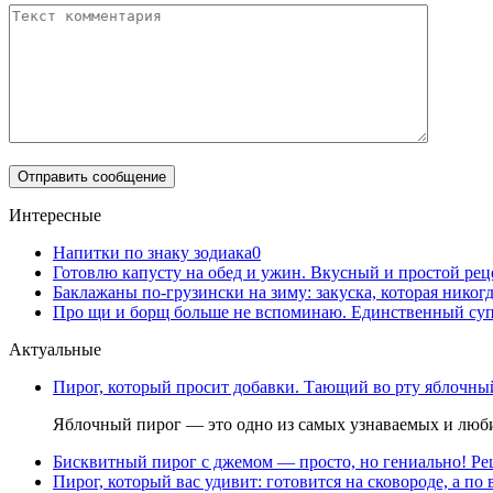
Интересные
Напитки по знаку зодиака
0
Готовлю капусту на обед и ужин. Вкусный и простой рец
Баклажаны по-грузински на зиму: закуска, которая никогда
Про щи и борщ больше не вспоминаю. Единственный суп,
Актуальные
Пирог, который просит добавки. Тающий во рту яблочный
Яблочный пирог — это одно из самых узнаваемых и люби
Бисквитный пирог с джемом — просто, но гениально! Рец
Пирог, который вас удивит: готовится на сковороде, а по 