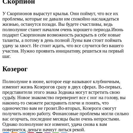
Скорпион
У Скорпионов вырастут крылья. Они поймут, что все их
проблемы, которые не давали им спокойно наслаждаться
жизнью, останутся позади. Вы будете счастливы, ведь
полнолуние станет началом очень хорошего периода.
Июнь
подарит Скорпионам возможность раскрыть в себе новые
таланты, а потому в день полной Луны вам стоит поймать
удачу за хвост. Не стоит ждать, что все случится без вашего
участия. Нужно проявить инициативу, решиться на первый
шаг.
Козерог
Полнолуние в июне, которое еще называют клубничным,
изменит жизнь Козерогов сразу в двух сферах. Во-первых,
представители этого знака Зодиака могут встретить свою
судьбу. Новое знакомство перевернет все с ног на голову, вы
наконец-то сможете расправить плечи и понять, что
одиночество вам не грозит.
Во-вторых, Козероги смогут
получить новую работу. Финансовые проблемы могли сильно
вас огорчать, последние месяцы были очень непростыми.
Однако полнолуние все изменит, удача снова к вам
повернется, деньги начнут литься рекой.