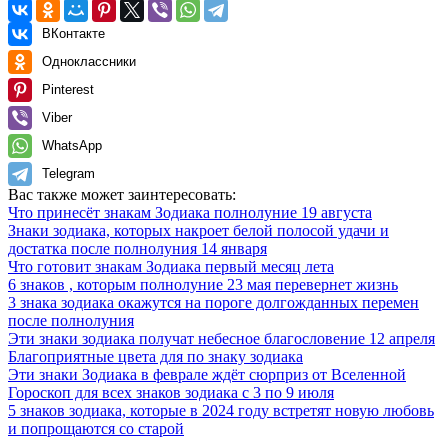
ВКонтакте
Одноклассники
Pinterest
Viber
WhatsApp
Telegram
Вас также может заинтересовать:
Что принесёт знакам Зодиака полнолуние 19 августа
Знаки зодиака, которых накроет белой полосой удачи и
достатка после полнолуния 14 января
Что готовит знакам Зодиака первый месяц лета
6 знаков , которым полнолуние 23 мая перевернет жизнь
3 знака зодиака окажутся на пороге долгожданных перемен
после полнолуния
Эти знаки зодиака получат небесное благословение 12 апреля
Благоприятные цвета для по знаку зодиака
Эти знаки Зодиака в феврале ждёт сюрприз от Вселенной
Гороскоп для всех знаков зодиака с 3 по 9 июля
5 знаков зодиака, которые в 2024 году встретят новую любовь
и попрощаются со старой