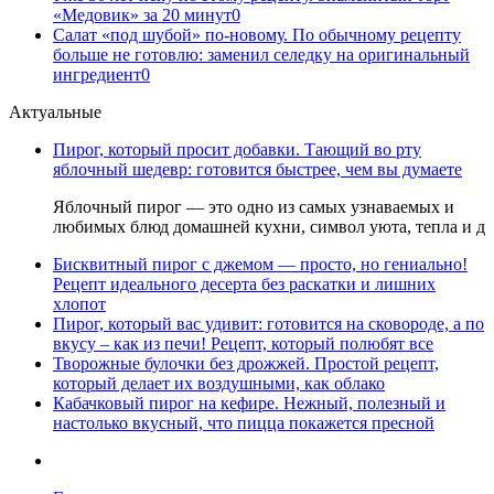
«Медовик» за 20 минут
0
Салат «под шубой» по-новому. По обычному рецепту
больше не готовлю: заменил селедку на оригинальный
ингредиент
0
Актуальные
Пирог, который просит добавки. Тающий во рту
яблочный шедевр: готовится быстрее, чем вы думаете
Яблочный пирог — это одно из самых узнаваемых и
любимых блюд домашней кухни, символ уюта, тепла и д
Бисквитный пирог с джемом — просто, но гениально!
Рецепт идеального десерта без раскатки и лишних
хлопот
Пирог, который вас удивит: готовится на сковороде, а по
вкусу – как из печи! Рецепт, который полюбят все
Творожные булочки без дрожжей. Простой рецепт,
который делает их воздушными, как облако
Кабачковый пирог на кефире. Нежный, полезный и
настолько вкусный, что пицца покажется пресной