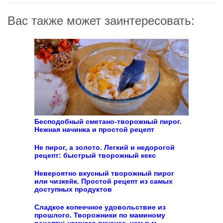
Вас также может заинтересовать:
Бесподобный сметано-творожный пирог.
Нежная начинка и простой рецепт
Не пирог, а золото. Легкий и недорогой
рецепт: быстрый творожный кекс
Невероятно вкусный творожный пирог
или чизкейк. Простой рецепт из самых
доступных продуктов
Сладкое копеечное удовольствие из
прошлого. Творожники по маминому