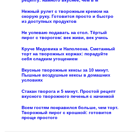
рецепту: намного вкуснее, чем в м
Нежный рулет с творожным кремом на
скорую руку. Готовится просто и быстро
из доступных продуктов
Не успеваю подавать на стол. Тёртый
пирог с творогом: век живи, век учись
Круче Медовика и Наполеона. Сметанный
торт на творожных коржах: порадуйте
себя сладким угощением
Вкусные творожные кексы за 10 минут.
Пышные воздушные кексы в домашних
условиях
Стакан творога и 5 минут. Простой рецепт
вкусного творожного печенья с начинкой
Всем гостям понравился больше, чем торт.
Творожный пирог с крошкой: готовится
проще простого