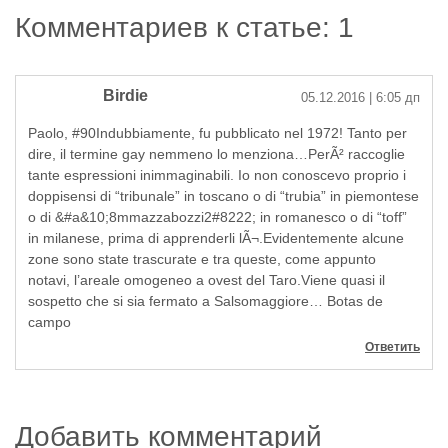
Комментариев к статье: 1
Birdie
05.12.2016
| 6:05 дп
Paolo, #90Indubbiamente, fu pubblicato nel 1972! Tanto per
dire, il termine gay nemmeno lo menziona…PerÃ² raccoglie
tante espressioni inimmaginabili. Io non conoscevo proprio i
doppisensi di “tribunale” in toscano o di “trubia” in piemontese
o di &#a&10;8mmazzabozzi2#8222; in romanesco o di “toff”
in milanese, prima di apprenderli lÃ¬.Evidentemente alcune
zone sono state trascurate e tra queste, come appunto
notavi, l’areale omogeneo a ovest del Taro.Viene quasi il
sospetto che si sia fermato a Salsomaggiore… Botas de
campo
Ответить
Добавить комментарий