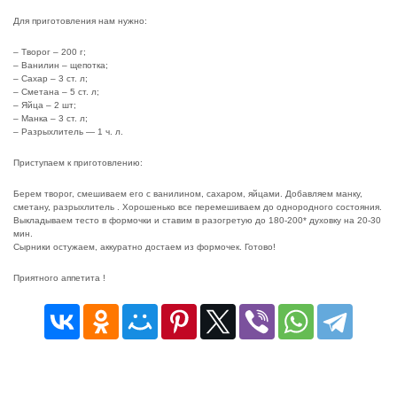
Для приготовления нам нужно:
– Творог – 200 г;
– Ванилин – щепотка;
– Сахар – 3 ст. л;
– Сметана – 5 ст. л;
– Яйца – 2 шт;
– Манка – 3 ст. л;
– Разрыхлитель — 1 ч. л.
Приступаем к приготовлению:
Берем творог, смешиваем его с ванилином, сахаром, яйцами. Добавляем манку,
сметану, разрыхлитель . Хорошенько все перемешиваем до однородного состояния.
Выкладываем тесто в формочки и ставим в разогретую до 180-200* духовку на 20-30
мин.
Сырники остужаем, аккуратно достаем из формочек. Готово!
Приятного аппетита !