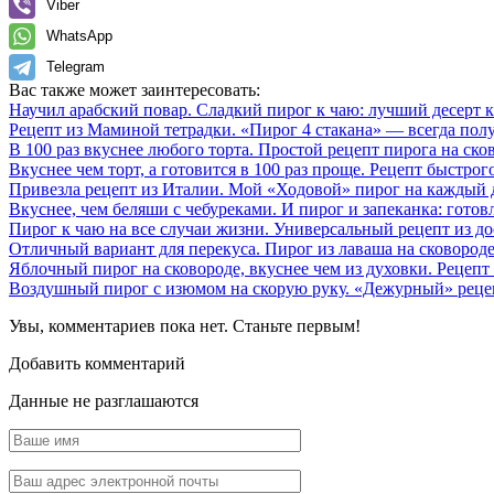
Viber
WhatsApp
Telegram
Вас также может заинтересовать:
Научил арабский повар. Сладкий пирог к чаю: лучший десерт к 
Рецепт из Маминой тетрадки. «Пирог 4 стакана» — всегда пол
В 100 раз вкуснее любого торта. Простой рецепт пирога на ско
Вкуснее чем торт, а готовится в 100 раз проще. Рецепт быстро
Привезла рецепт из Италии. Мой «Ходовой» пирог на каждый д
Вкуснее, чем беляши с чебуреками. И пирог и запеканка: готов
Пирог к чаю на все случаи жизни. Универсальный рецепт из д
Отличный вариант для перекуса. Пирог из лаваша на сковороде
Яблочный пирог на сковороде, вкуснее чем из духовки. Рецепт 
Воздушный пирог с изюмом на скорую руку. «Дежурный» рецепт
Увы, комментариев пока нет. Станьте первым!
Добавить комментарий
Данные не разглашаются