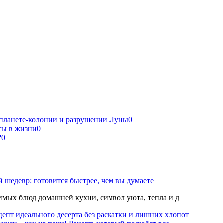
 планете-колонии и разрушении Луны
0
ты в жизни
0
?
0
 шедевр: готовится быстрее, чем вы думаете
мых блюд домашней кухни, символ уюта, тепла и д
епт идеального десерта без раскатки и лишних хлопот