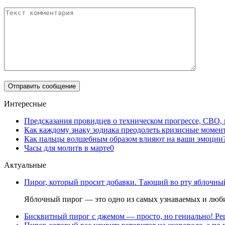
Интересные
Предсказания провидцев о техническом прогрессе, СВО,
Как каждому знаку зодиака преодолеть кризисные момен
Как пальцы волшебным образом влияют на ваши эмоции
Часы для молитв в марте
0
Актуальные
Пирог, который просит добавки. Тающий во рту яблочный
Яблочный пирог — это одно из самых узнаваемых и люби
Бисквитный пирог с джемом — просто, но гениально! Рец