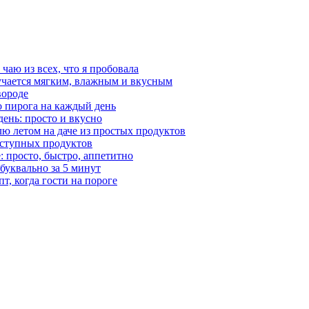
чаю из всех, что я пробовала
учается мягким, влажным и вкусным
вороде
го пирога на каждый день
ень: просто и вкусно
лю летом на даче из простых продуктов
оступных продуктов
: просто, быстро, аппетитно
буквально за 5 минут
, когда гости на пороге