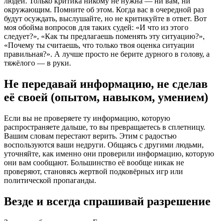
людей. Только критика никому не нужна — ни вам, ни
окружающим. Помните об этом. Когда вас в очередной раз
будут осуждать, выслушайте, но не критикуйте в ответ. Вот
моя обойма вопросов для таких судей: «И что из этого
следует?», «Как ты предлагаешь поменять эту ситуацию?»,
«Почему ты считаешь, что только твоя оценка ситуации
правильная?». А лучше просто не берите дурного в голову, а
тяжёлого — в руки.
Не передавай информацию, не сделав
её своей (опытом, навыком, умением)
Если вы не проверяете ту информацию, которую
распространяете дальше, то вы превращаетесь в сплетницу.
Вашим словам перестают верить. Этим с радостью
воспользуются ваши недруги. Общаясь с другими людьми,
уточняйте, как именно они проверили информацию, которую
они вам сообщают. Большинство её вообще никак не
проверяют, становясь жертвой подковёрных игр или
политической пропаганды.
Везде и всегда спрашивай разрешение