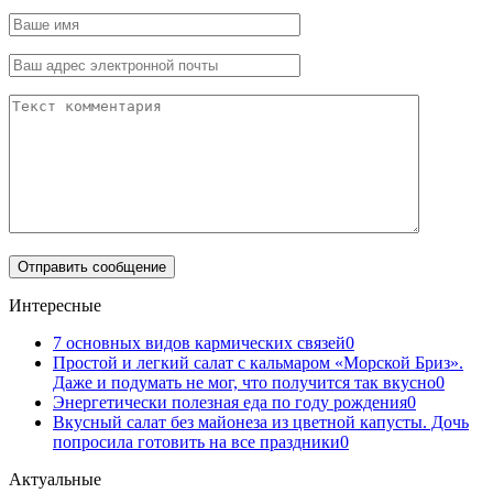
Интересные
7 основных видов кармических связей
0
Простой и легкий салат с кальмаром «Морской Бриз».
Даже и подумать не мог, что получится так вкусно
0
Энергетически полезная еда по году рождения
0
Вкусный салат без майонеза из цветной капусты. Дочь
попросила готовить на все праздники
0
Актуальные