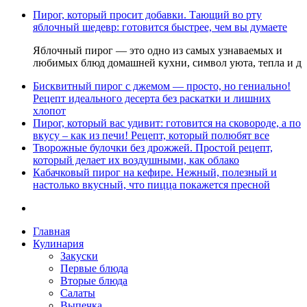
Пирог, который просит добавки. Тающий во рту
яблочный шедевр: готовится быстрее, чем вы думаете
Яблочный пирог — это одно из самых узнаваемых и
любимых блюд домашней кухни, символ уюта, тепла и д
Бисквитный пирог с джемом — просто, но гениально!
Рецепт идеального десерта без раскатки и лишних
хлопот
Пирог, который вас удивит: готовится на сковороде, а по
вкусу – как из печи! Рецепт, который полюбят все
Творожные булочки без дрожжей. Простой рецепт,
который делает их воздушными, как облако
Кабачковый пирог на кефире. Нежный, полезный и
настолько вкусный, что пицца покажется пресной
Главная
Кулинария
Закуски
Первые блюда
Вторые блюда
Салаты
Выпечка