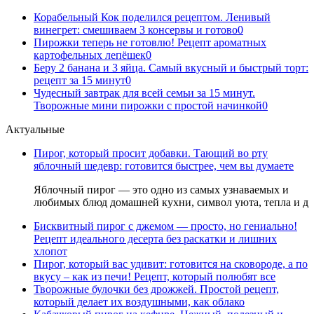
Корабельный Кок поделился рецептом. Ленивый
винегрет: смешиваем 3 консервы и готово
0
Пирожки теперь не готовлю! Рецепт ароматных
картофельных лепёшек
0
Беру 2 банана и 3 яйца. Самый вкусный и быстрый торт:
рецепт за 15 минут
0
Чудесный завтрак для всей семьи за 15 минут.
Творожные мини пирожки с простой начинкой
0
Актуальные
Пирог, который просит добавки. Тающий во рту
яблочный шедевр: готовится быстрее, чем вы думаете
Яблочный пирог — это одно из самых узнаваемых и
любимых блюд домашней кухни, символ уюта, тепла и д
Бисквитный пирог с джемом — просто, но гениально!
Рецепт идеального десерта без раскатки и лишних
хлопот
Пирог, который вас удивит: готовится на сковороде, а по
вкусу – как из печи! Рецепт, который полюбят все
Творожные булочки без дрожжей. Простой рецепт,
который делает их воздушными, как облако