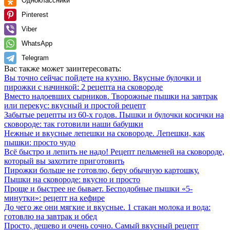
Одноклассники
Pinterest
Viber
WhatsApp
Telegram
Вас также может заинтересовать:
Вы точно сейчас пойдете на кухню. Вкусные булочки и
пирожки с начинкой: 2 рецепта на сковороде
Вместо надоевших сырников. Творожные пышки на завтрак
или перекус: вкусный и простой рецепт
Забытые рецепты из 60-х годов. Пышки и булочки косички на
сковороде: так готовили наши бабушки
Нежные и вкусные лепешки на сковороде. Лепешки, как
пышки: просто чудо
Всё быстро и лепить не надо! Рецепт пельменей на сковороде,
который вы захотите приготовить
Пирожки больше не готовлю, беру обычную картошку.
Пышки на сковороде: вкусно и просто
Проще и быстрее не бывает. Бесподобные пышки «5-
минутки»: рецепт на кефире
До чего же они мягкие и вкусные. 1 стакан молока и вода:
готовлю на завтрак и обед
Просто, дешево и очень сочно. Самый вкусный рецепт