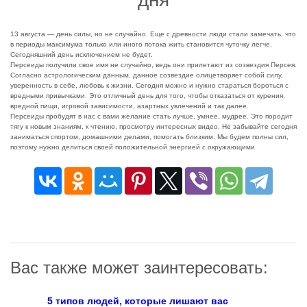
13 августа — день силы, но не случайно. Еще с древности люди стали замечать, что
в периоды максимума только или иного потока жить становится чуточку легче.
Сегодняшний день исключением не будет.
Персеиды получили свое имя не случайно, ведь они прилетают из созвездия Персея.
Согласно астрологическим данным, данное созвездие олицетворяет собой силу,
уверенность в себе, любовь к жизни. Сегодня можно и нужно стараться бороться с
вредными привычками. Это отличный день для того, чтобы отказаться от курения,
вредной пищи, игровой зависимости, азартных увлечений и так далее.
Персеиды пробудят в нас с вами желание стать лучше, умнее, мудрее. Это породит
тягу к новым знаниям, к чтению, просмотру интересных видео. Не забывайте сегодня
заниматься спортом, домашними делами, помогать близким. Мы будем полны сил,
поэтому нужно делиться своей положительной энергией с окружающими.
Вас также может заинтересовать:
5 типов людей, которые лишают вас