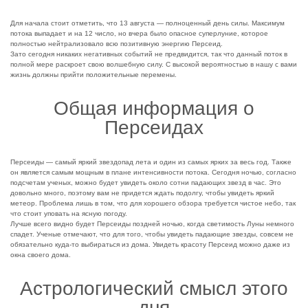
Для начала стоит отметить, что 13 августа — полноценный день силы. Максимум
потока выпадает и на 12 число, но вчера было опасное суперлуние, которое
полностью нейтрализовало всю позитивную энергию Персеид.
Зато сегодня никаких негативных событий не предвидится, так что данный поток в
полной мере раскроет свою волшебную силу. С высокой вероятностью в нашу с вами
жизнь должны прийти положительные перемены.
Общая информация о
Персеидах
Персеиды — самый яркий звездопад лета и один из самых ярких за весь год. Также
он является самым мощным в плане интенсивности потока. Сегодня ночью, согласно
подсчетам ученых, можно будет увидеть около сотни падающих звезд в час. Это
довольно много, поэтому вам не придется ждать подолгу, чтобы увидеть яркий
метеор. Проблема лишь в том, что для хорошего обзора требуется чистое небо, так
что стоит уповать на ясную погоду.
Лучше всего видно будет Персеиды поздней ночью, когда светимость Луны немного
спадет. Ученые отмечают, что для того, чтобы увидеть падающие звезды, совсем не
обязательно куда-то выбираться из дома. Увидеть красоту Персеид можно даже из
окна своего дома.
Астрологический смысл этого
дня